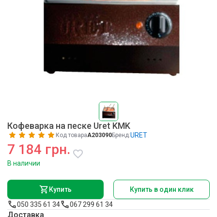
Кофеварка на песке Uret KMK
URET
Код товара
A203090
Бренд:
7 184 грн.
В наличии
Купить
Купить в один клик
050 335 61 34
067 299 61 34
Доставка