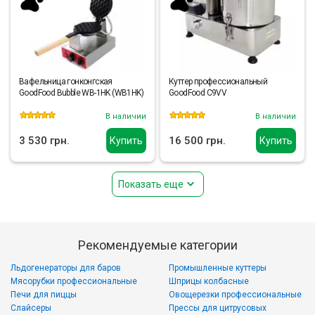
Вафельница гонконгская
Куттер профессиональный
GoodFood Bubble WB-1HK (WB1HK)
GoodFood C9VV
В наличии
В наличии
3 530 грн.
16 500 грн.
Купить
Купить
Показать еще
Рекомендуемые категории
Льдогенераторы для баров
Промышленные куттеры
Мясорубки профессиональные
Шприцы колбасные
Печи для пиццы
Овощерезки профессиональные
Слайсеры
Прессы для цитрусовых