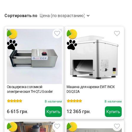
Сортировать по
Овощерезка соломкой
Машина для нарезки EWT INOX
электрическая TH-QTJ Gooder
DGQ32A
В наличии
В наличии
6 615 грн.
12 365 грн.
Купить
Купить