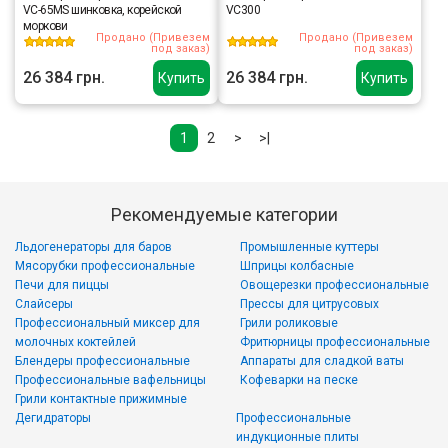
VC-65MS шинковка, корейской
VC300
моркови
Продано (Привезем
Продано (Привезем
под заказ)
под заказ)
26 384 грн.
26 384 грн.
Купить
Купить
1
2
>
>|
Рекомендуемые категории
Льдогенераторы для баров
Промышленные куттеры
Мясорубки профессиональные
Шприцы колбасные
Печи для пиццы
Овощерезки профессиональные
Слайсеры
Прессы для цитрусовых
Профессиональный миксер для
Грили роликовые
молочных коктейлей
Фритюрницы профессиональные
Блендеры профессиональные
Аппараты для сладкой ваты
Профессиональные вафельницы
Кофеварки на песке
Грили контактные прижимные
Дегидраторы
Профессиональные
индукционные плиты