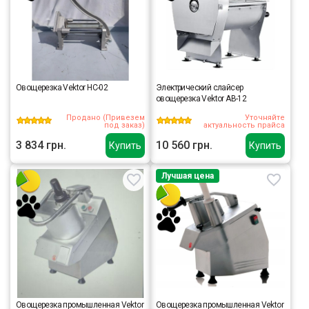
Овощерезка Vektor HC-02
Электрический слайсер
овощерезка Vektor AB-12
Продано (Привезем
Уточняйте
под заказ)
актуальность прайса
3 834 грн.
10 560 грн.
Купить
Купить
Лучшая цена
Овощерезка промышленная Vektor
Овощерезка промышленная Vektor