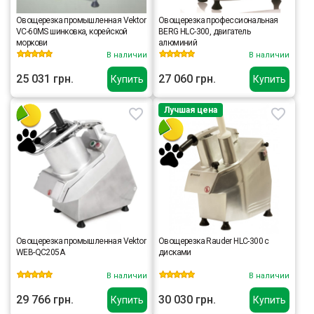
Овощерезка промышленная Vektor
Овощерезка профессиональная
VC-60MS шинковка, корейской
BERG HLC-300, двигатель
моркови
алюминий
В наличии
В наличии
25 031 грн.
27 060 грн.
Купить
Купить
Лучшая цена
Овощерезка промышленная Vektor
Овощерезка Rauder HLC-300 с
WEB-QC205A
дисками
В наличии
В наличии
29 766 грн.
30 030 грн.
Купить
Купить