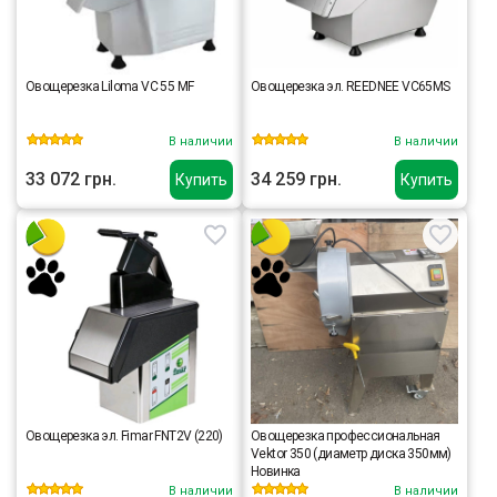
Овощерезка Liloma VC 55 MF
Овощерезка эл. REEDNEE VC65MS
В наличии
В наличии
33 072 грн.
34 259 грн.
Купить
Купить
Овощерезка эл. Fimar FNT2V (220)
Овощерезка профессиональная
Vektor 350 (диаметр диска 350мм)
Новинка
В наличии
В наличии