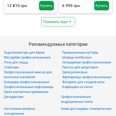
12 810 грн.
6 990 грн.
Купить
Купить
Показать еще
Рекомендуемые категории
Льдогенераторы для баров
Промышленные куттеры
Мясорубки профессиональные
Шприцы колбасные
Печи для пиццы
Овощерезки профессиональные
Слайсеры
Прессы для цитрусовых
Профессиональный миксер для
Грили роликовые
молочных коктейлей
Фритюрницы профессиональные
Блендеры профессиональные
Аппараты для сладкой ваты
Профессиональные вафельницы
Кофеварки на песке
Грили контактные прижимные
Дегидраторы
Профессиональные
индукционные плиты
Настольные витрины
Ножи для шаурмы электрические
холодильные