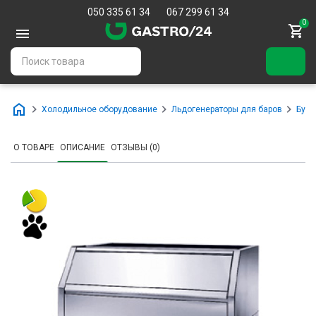
050 335 61 34
067 299 61 34
0
Холодильное оборудование
Льдогенераторы для баров
Бунк
О ТОВАРЕ
ОПИСАНИЕ
ОТЗЫВЫ (0)