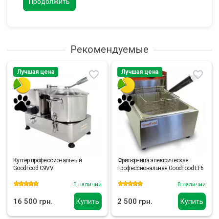
Продолжить
Рекомендуемые
Лучшая цена
Лучшая цена
Куттер профессиональный
Фритюрница электрическая
GoodFood C9VV
профессиональная GoodFood EF6
В наличии
В наличии
16 500 грн.
2 500 грн.
Купить
Купить