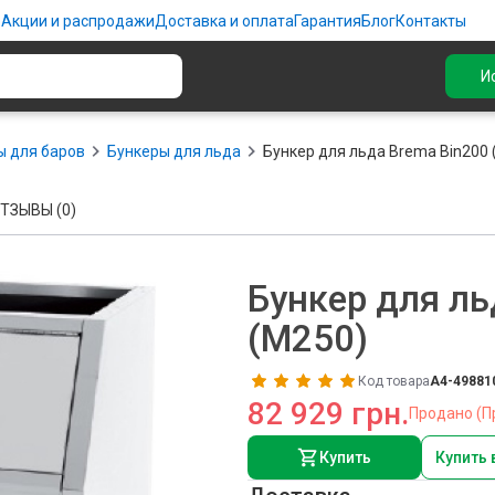
ю
Акции и распродажи
Доставка и оплата
Гарантия
Блог
Контакты
И
 для баров
Бункеры для льда
Бункер для льда Brema Bin200 
ТЗЫВЫ (0)
Бункер для ль
(M250)
Код товара
A4-49881
82 929 грн.
Продано (П
Купить
Купить 