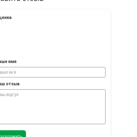
ценка
аше имя
аш отзыв
родолжить