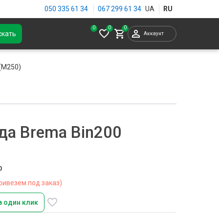
050 335 61 34
067 299 61 34
0
скать
Аккаунт
(M250)
да Brema Bin200
0
ривезем под заказ)
в один клик