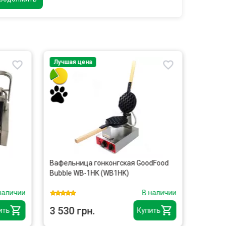
Лучшая цена
Лучшая
Вафельница гонконгская GoodFood
Печь д
Bubble WB-1HK (WB1HK)
электр
из нер
наличии
В наличии
3 530 грн.
12 81
ить
Купить