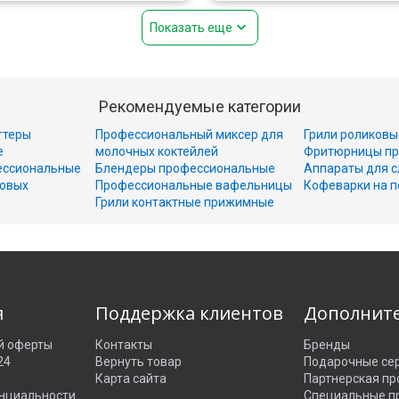
Показать еще
Рекомендуемые категории
ттеры
Профессиональный миксер для
Грили роликовы
е
молочных коктейлей
Фритюрницы пр
ессиональные
Блендеры профессиональные
Аппараты для с
совых
Профессиональные вафельницы
Кофеварки на п
Грили контактные прижимные
я
Поддержка клиентов
Дополнит
й оферты
Контакты
Бренды
24
Вернуть товар
Подарочные се
Карта сайта
Партнерская п
нциальности
Специальные п