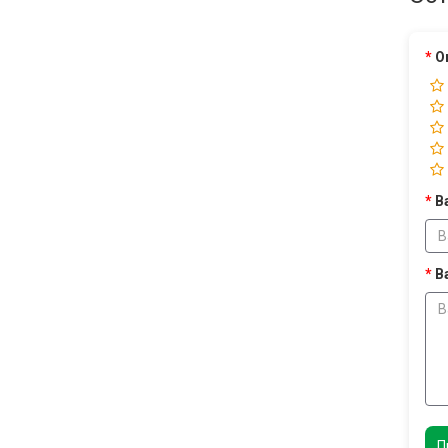
О
В
В
П