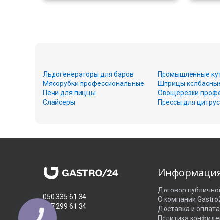
Льдогенераторы для баров
Промышленные ку
Мясорубки профессиональные
Шприцы колбасны
Печи для пиццы
Овощерезки проф
Слайсеры
Прессы для цитру
Информаци
Договор публично
050 335 61 34
О компании Gastro
067 299 61 34
Доставка и оплата
Политика конфиде
КНОПКА