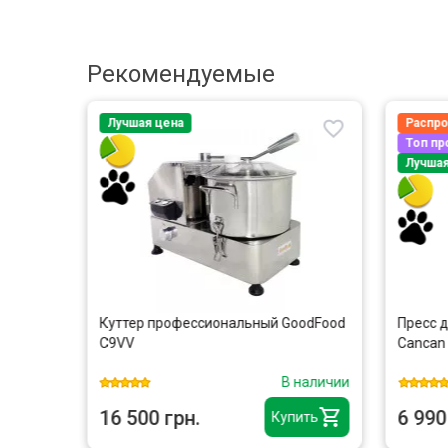
Рекомендуемые
Лучшая цена
Распр
Топ п
Лучшая
Куттер профессиональный GoodFood
Пресс д
 камера
C9VV
Cancan
наличии
В наличии
16 500 грн.
6 990
ить
Купить