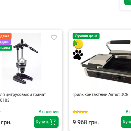
одажа
Лучшая цена
родаж
 цена
ля цитрусовых и гранат
Гриль контактный Airhot DCG
 0103
В наличии
В 
 грн.
9 968 грн.
Купить
Куп