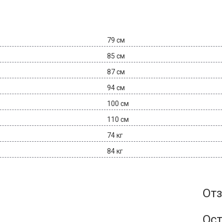
79 см
85 см
87 см
94 см
100 см
110 см
74 кг
84 кг
Отз
Ост