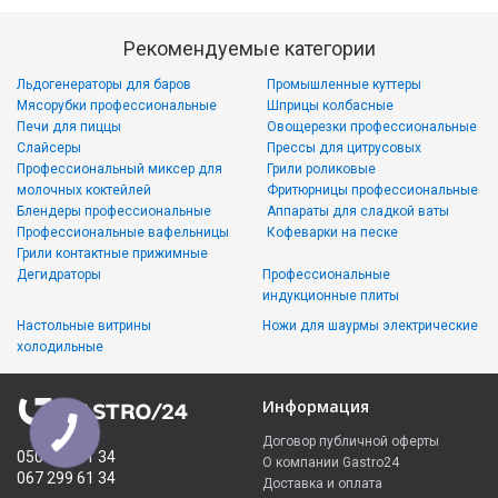
Рекомендуемые категории
Льдогенераторы для баров
Промышленные куттеры
Мясорубки профессиональные
Шприцы колбасные
Печи для пиццы
Овощерезки профессиональные
Слайсеры
Прессы для цитрусовых
Профессиональный миксер для
Грили роликовые
молочных коктейлей
Фритюрницы профессиональные
Блендеры профессиональные
Аппараты для сладкой ваты
Профессиональные вафельницы
Кофеварки на песке
Грили контактные прижимные
Дегидраторы
Профессиональные
индукционные плиты
Настольные витрины
Ножи для шаурмы электрические
холодильные
Информация
Договор публичной оферты
050 335 61 34
О компании Gastro24
067 299 61 34
Доставка и оплата