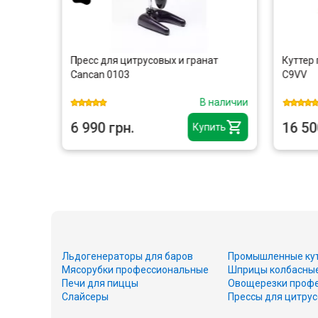
Пресс для цитрусовых и гранат
Куттер 
камера
Cancan 0103
C9VV
наличии
В наличии
6 990 грн.
16 500
ть
Купить
Льдогенераторы для баров
Промышленные ку
Мясорубки профессиональные
Шприцы колбасны
Печи для пиццы
Овощерезки проф
Слайсеры
Прессы для цитру