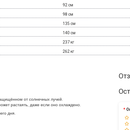
92 см
98 см
135 см
140 см
237 кг
262 кг
Отз
Ост
защищённом от солнечных лучей.
жет растаять, даже если оно охлаждено.
О
его дня.