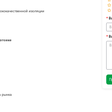
ококачественной изоляции
В
В
 отсеке
П
а рынка