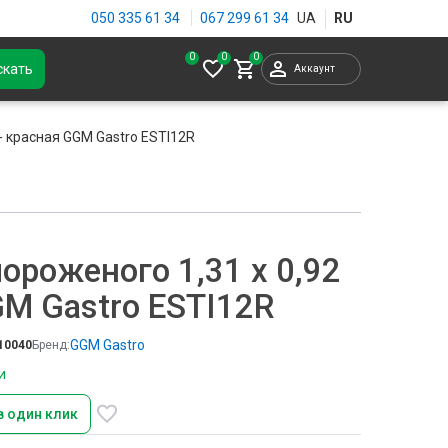
050 335 61 34
067 299 61 34
0
скать
Аккаунт
- красная GGM Gastro ESTI12R
ороженого 1,31 x 0,92
GM Gastro ESTI12R
GGM Gastro
10040
Бренд:
и
в один клик