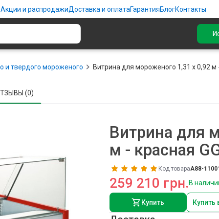
ю
Акции и распродажи
Доставка и оплата
Гарантия
Блог
Контакты
И
о и твердого мороженого
Витрина для мороженого 1,31 x 0,92 м 
ТЗЫВЫ (0)
Витрина для м
м - красная G
Код товара
A88-1100
259 210 грн.
В наличи
Купить
Купить 