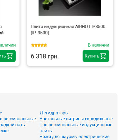
Плита индукционная AIRHOT IP3500
Печь дл
й
(IP-3500)
электри
из нерж
аличии
В наличии
6 318 грн.
12 810
ть
Купить
е
Дегидраторы
офессиональные
Настольные витрины холодильные
ладкой ваты
Профессиональные индукционные
еске
плиты
Ножи для шаурмы электрические