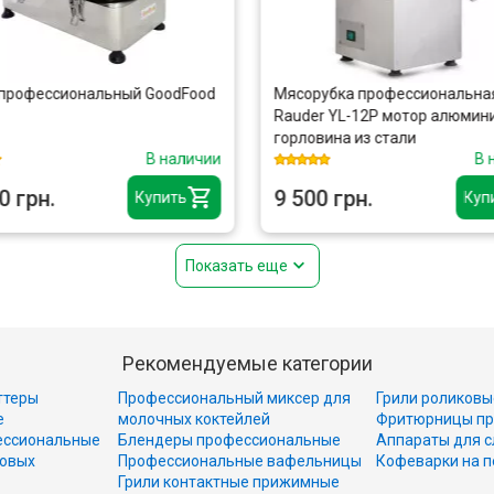
профессиональный GoodFood
Мясорубка профессиональная
Rauder YL-12P мотор алюмини
горловина из стали
В наличии
В н
 грн.
9 500 грн.
Купить
Купи
Показать еще
Рекомендуемые категории
ттеры
Профессиональный миксер для
Грили роликовы
е
молочных коктейлей
Фритюрницы пр
ессиональные
Блендеры профессиональные
Аппараты для с
совых
Профессиональные вафельницы
Кофеварки на п
Грили контактные прижимные