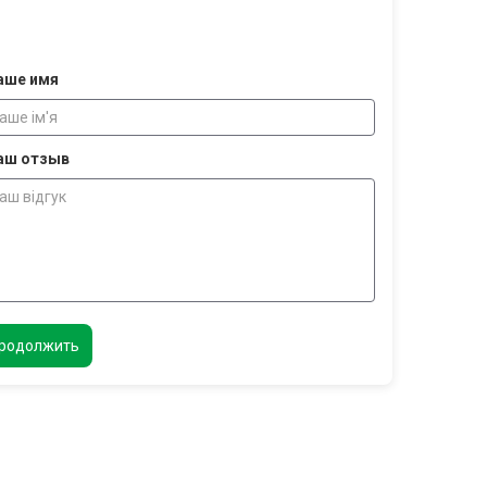
аше имя
аш отзыв
родолжить