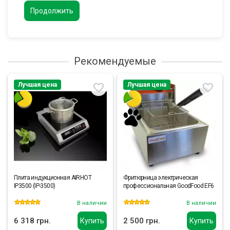
Продолжить
Рекомендуемые
Лучшая цена
Лучшая цена
Плита индукционная AIRHOT
Фритюрница электрическая
IP3500 (IP-3500)
профессиональная GoodFood EF6
В наличии
В наличии
6 318 грн.
2 500 грн.
Купить
Купить