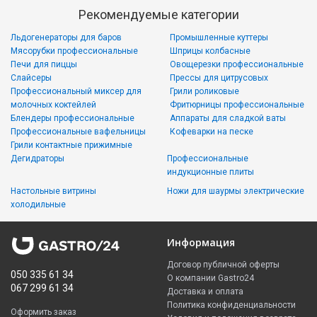
Рекомендуемые категории
Льдогенераторы для баров
Промышленные куттеры
Мясорубки профессиональные
Шприцы колбасные
Печи для пиццы
Овощерезки профессиональные
Слайсеры
Прессы для цитрусовых
Профессиональный миксер для
Грили роликовые
молочных коктейлей
Фритюрницы профессиональные
Блендеры профессиональные
Аппараты для сладкой ваты
Профессиональные вафельницы
Кофеварки на песке
Грили контактные прижимные
Дегидраторы
Профессиональные
индукционные плиты
Настольные витрины
Ножи для шаурмы электрические
холодильные
Информация
Договор публичной оферты
050 335 61 34
О компании Gastro24
067 299 61 34
Доставка и оплата
Политика конфиденциальности
Оформить заказ