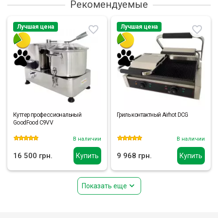
Рекомендуемые
Лучшая цена
Лучшая цена
Куттер профессиональный
Гриль контактный Airhot DCG
GoodFood C9VV
В наличии
В наличии
16 500 грн.
9 968 грн.
Купить
Купить
Показать еще