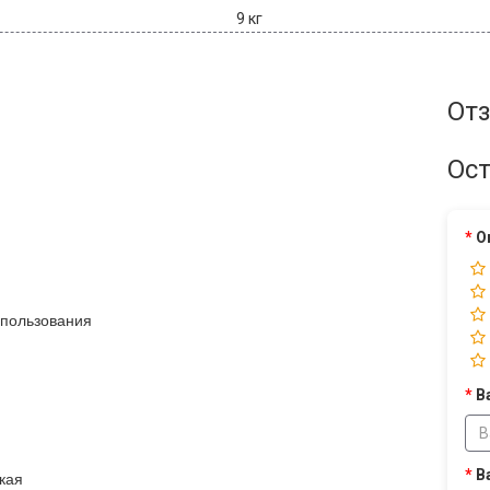
9 кг
Отз
Ост
О
пользования
В
В
кая