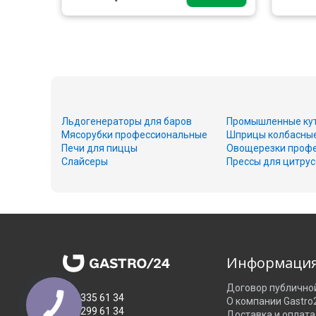
Льдогенераторы для баров
Промышленные ку
Мясорубки профессиональные
Шприцы колбасны
Печи для пиццы
Овощерезки проф
Слайсеры
Прессы для цитру
Информаци
Договор публично
050 335 61 34
О компании Gastro
067 299 61 34
Доставка и оплата