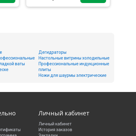
е
Дегидраторы
офессиональные
Настольные витрины холодильные
ладкой ваты
Профессиональные индукционные
еске
плиты
Ножи для шаурмы электрические
ельно
Личный кабинет
Личный кабинет
ртификаты
История заказов
рограмма
Закладки