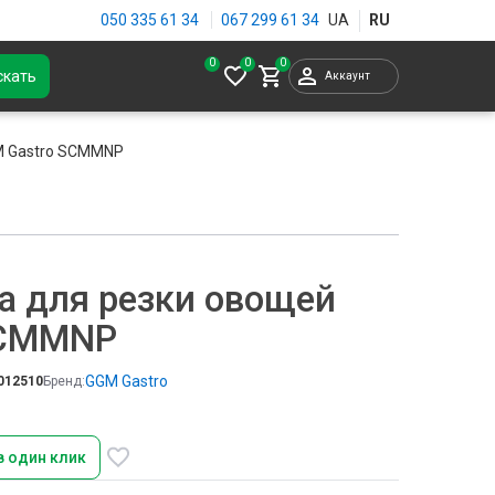
050 335 61 34
067 299 61 34
0
скать
Аккаунт
M Gastro SCMMNP
а для резки овощей
SCMMNP
GGM Gastro
012510
Бренд:
в один клик