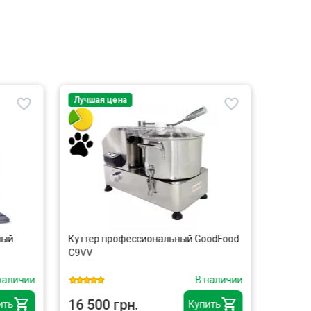
Лучшая цена
Распр
Топ п
Лучшая
ный
Куттер профессиональный GoodFood
Пресс д
C9VV
Cancan
наличии
В наличии
16 500 грн.
6 990
ить
Купить