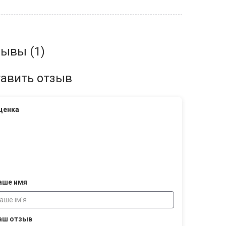
ывы (1)
авить отзыв
ценка
аше имя
аш отзыв