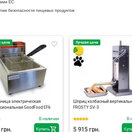
вами ЕС
там безопасности пищевых продуктов
 цена
Лучшая цена
ница электрическая
Шприц колбасный вертикаль
сиональная GoodFood EF6
FROSTY SV-3
В наличии
В 
 грн.
5 915 грн.
Купить
Куп