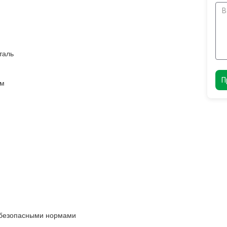
таль
П
мм
и безопасными нормами