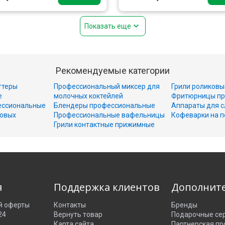
Показать еще
Рекомендуемые категории
ттеры
Профессиональный миксер для
Грили роликовы
е
молочных коктейлей
Фритюрницы пр
ессиональные
Блендеры профессиональные
Аппараты для с
совых
Профессиональные вафельницы
Кофеварки на п
Грили контактные прижимные
я
Поддержка клиентов
Дополнит
й оферты
Контакты
Бренды
24
Вернуть товар
Подарочные се
Карта сайта
Партнерская п