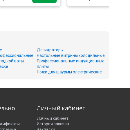
е
Дегидраторы
офессиональные
Настольные витрины холодильные
ладкой ваты
Профессиональные индукционные
еске
плиты
Ножи для шаурмы электрические
ельно
Личный кабинет
Личный кабинет
ртификаты
История заказов
рограмма
Закладки