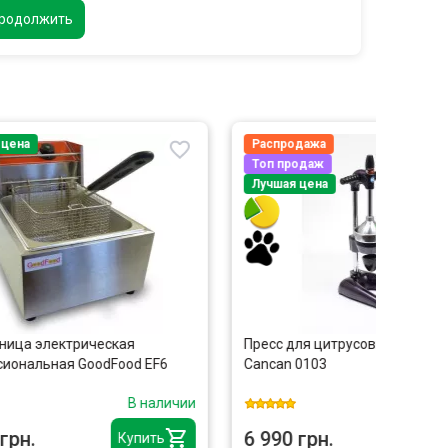
родолжить
Распродажа
Лучшая
Топ продаж
Лучшая цена
Пресс для цитрусовых и гранат
Печь д
EF6
Cancan 0103
электр
из нер
наличии
В наличии
6 990 грн.
12 81
ить
Купить