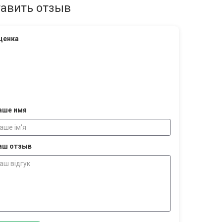
авить отзыв
ценка
аше имя
аш отзыв