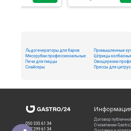
Льдогенераторы для баров
Промышленные ку
Мясорубки профессиональные
Шприцы колбасны
Печи для пиццы
Овощерезки проф
Слайсеры
Прессы для цитру
Информаци
Договор публично
050 335 61 34
О компании Gastro
067 299 61 34
Доставка и оплата