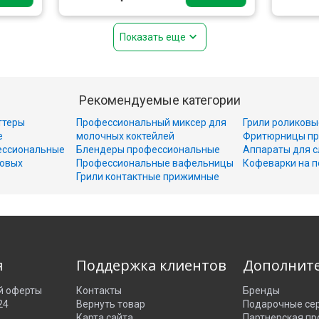
Показать еще
Рекомендуемые категории
ттеры
Профессиональный миксер для
Грили роликовы
е
молочных коктейлей
Фритюрницы пр
ессиональные
Блендеры профессиональные
Аппараты для с
совых
Профессиональные вафельницы
Кофеварки на п
Грили контактные прижимные
я
Поддержка клиентов
Дополнит
й оферты
Контакты
Бренды
24
Вернуть товар
Подарочные се
Карта сайта
Партнерская п