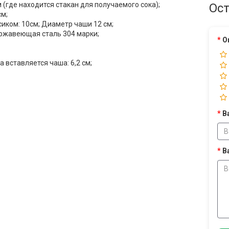
м (где находится стакан для получаемого сока);
Ост
см;
сиком: 10см; Диаметр чаши 12 см;
ержавеющая сталь 304 марки;
О
 вставляется чаша: 6,2 см;
В
В