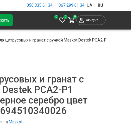
050 335 61 34
067 299 61 34
0
скать
Аккаунт
ля цитрусовых и гранат с ручкой Maskot Destek PCA2-P1 Gumus 6.
русовых и гранат с
 Destek PCA2-P1
ерное серебро цвет
8694510340026
Maskot
ренд: