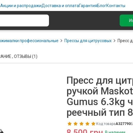
ю
Акции и распродажи
Доставка и оплата
Гарантия
Блог
Контакты
И
ыжималки профессиональные
Прессы для цитрусовых
Пресс д
АНИЕ , ОТЗЫВЫ (1)
Пресс для цит
ручкой Maskot
Gumus 6.3kg ч
реечный тип 
Код товара
A327790
Б
8 500 грн.
В наличии