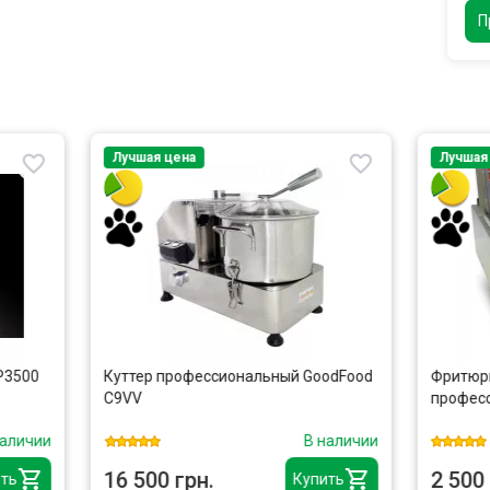
П
 цена
Лучшая цена
 профессиональный GoodFood
Фритюрница электрическая
профессиональная GoodFood 
В наличии
В 
0 грн.
2 500 грн.
Купить
Куп