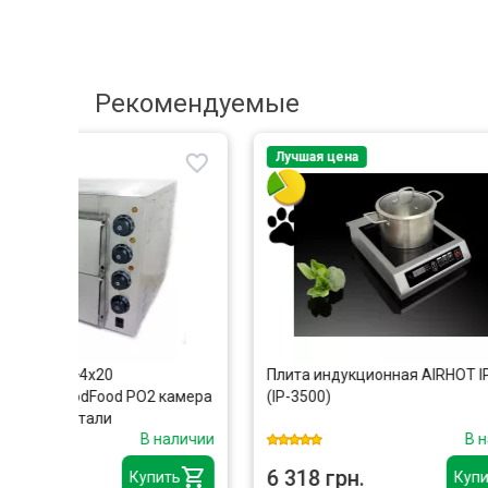
Рекомендуемые
Лучшая цена
Лучшая
Плита индукционная AIRHOT IP3500
Куттер
 камера
(IP-3500)
C9VV
наличии
В наличии
6 318 грн.
16 50
ить
Купить