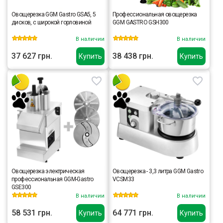
Овощерезка GGM Gastro GSA5, 5
Профессиональная овощерезка
дисков, с широкой горловиной
GGM GASTRO GSH300
В наличии
В наличии
37 627 грн.
38 438 грн.
Купить
Купить
Овощерезка электрическая
Овощерезка - 3,3 литра GGM Gastro
профессиональная GGM-Gastro
VCSM33
GSE300
В наличии
В наличии
58 531 грн.
64 771 грн.
Купить
Купить