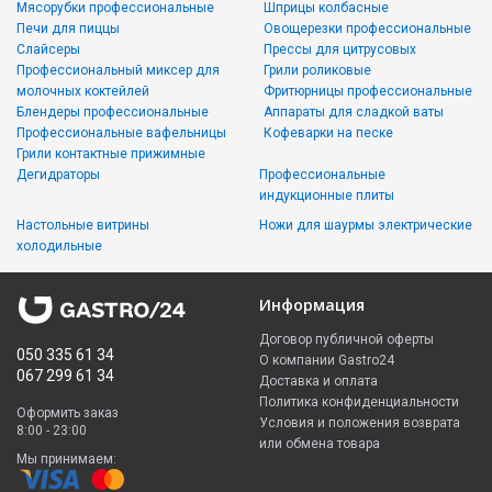
Мясорубки профессиональные
Шприцы колбасные
Печи для пиццы
Овощерезки профессиональные
Слайсеры
Прессы для цитрусовых
Профессиональный миксер для
Грили роликовые
молочных коктейлей
Фритюрницы профессиональные
Блендеры профессиональные
Аппараты для сладкой ваты
Профессиональные вафельницы
Кофеварки на песке
Грили контактные прижимные
Дегидраторы
Профессиональные
индукционные плиты
Настольные витрины
Ножи для шаурмы электрические
холодильные
Информация
Договор публичной оферты
050 335 61 34
О компании Gastro24
067 299 61 34
Доставка и оплата
Политика конфиденциальности
Оформить заказ
Условия и положения возврата
8:00 - 23:00
или обмена товара
Мы принимаем: