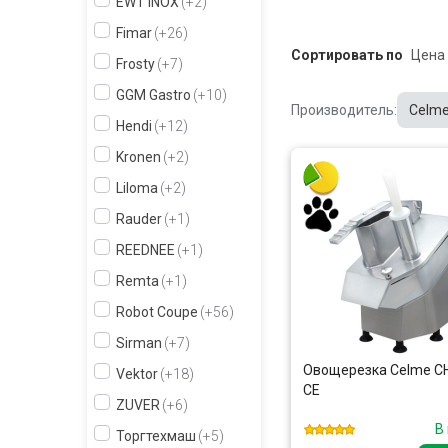
EWT INOX
+2
Fimar
+26
Сортировать по
Frosty
+7
GGM Gastro
+10
Производитель:
Celm
Hendi
+12
Kronen
+2
Liloma
+2
Rauder
+1
REEDNEE
+1
Remta
+1
Robot Coupe
+56
Sirman
+7
Овощерезка Celme C
Vektor
+18
CE
ZUVER
+6
В
Торгтехмаш
+5