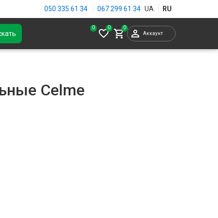
050 335 61 34
067 299 61 34
0
скать
Аккаунт
ьные Celme