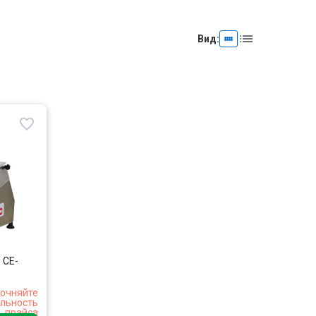
Вид:
 CE-
очняйте
альность
прайса