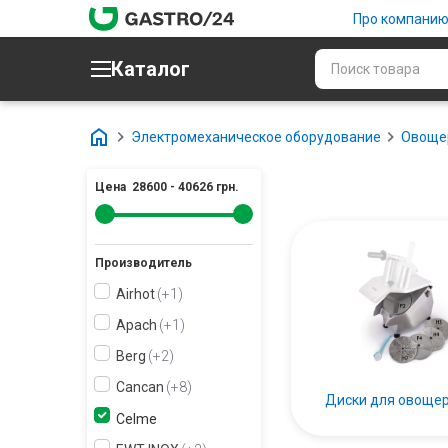
Про компани
Каталог
Электромеханическое оборудование
Овоще
Цена
28600
-
40626
грн.
Производитель
Airhot
+1
Apach
+1
Berg
+2
Cancan
+8
Диски для овоще
Celme