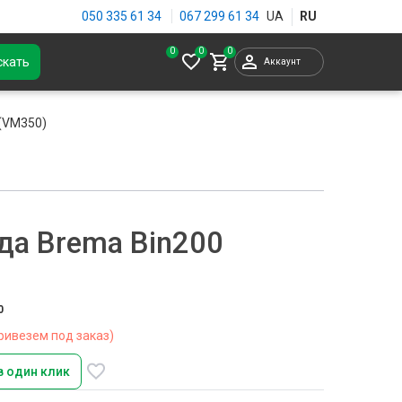
050 335 61 34
067 299 61 34
0
скать
Аккаунт
 (VM350)
да Brema Bin200
0
ривезем под заказ)
в один клик