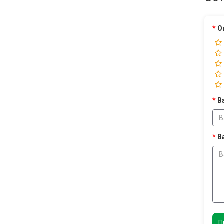
О
В
В
П