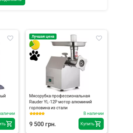
Лучшая цена
Лучшая
ный
Мясорубка профессиональная
Куттер
Rauder YL-12P мотор алюминий
C9VV
горловина из стали
наличии
В наличии
9 500 грн.
16 50
ить
Купить