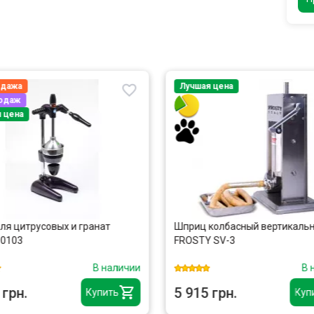
одажа
Лучшая цена
родаж
 цена
ля цитрусовых и гранат
Шприц колбасный вертикаль
 0103
FROSTY SV-3
В наличии
В 
 грн.
5 915 грн.
Купить
Куп