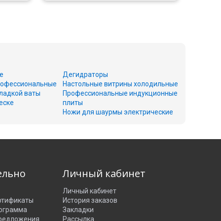
е
Дегидраторы
офессиональные
Настольные витрины холодильные
ладкой ваты
Профессиональные индукционные
еске
плиты
Ножи для шаурмы электрические
ельно
Личный кабинет
Личный кабинет
ртификаты
История заказов
рограмма
Закладки
редложения
Рассылка