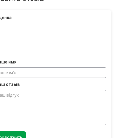
ценка
аше имя
аш отзыв
родолжить