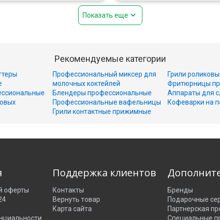
Показать еще
Рекомендуемые категории
ттеры
Профессиональный миксер для
Грили роликовы
е
молочных коктейлей
Фритюрницы пр
ессиональные
Блендеры профессиональные
Аппараты для с
совых
Профессиональные вафельницы
Кофеварки на п
Грили контактные прижимные
я
Поддержка клиентов
Дополнит
й оферты
Контакты
Бренды
24
Вернуть товар
Подарочные се
Карта сайта
Партнерская п
нциальности
Специальные п