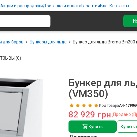
ю
Акции и распродажи
Доставка и оплата
Гарантия
Блог
Контакты
И
 для баров
Бункеры для льда
Бункер для льда Brema Bin200
ТЗЫВЫ (0)
Бункер для ль
(VM350)
Код товара
A4-47906
82 929 грн.
Продано (П
Купить
Купить 