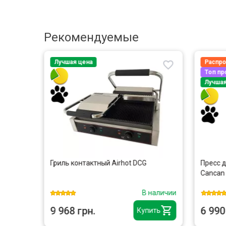
Рекомендуемые
Лучшая цена
Распр
Топ п
Лучшая
Гриль контактный Airhot DCG
Пресс д
 камера
Cancan
наличии
В наличии
9 968 грн.
6 990
ить
Купить