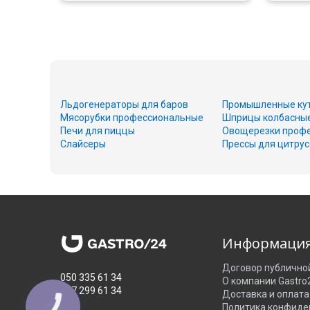
Льдогенераторы для баров
Промышленные ку
Мясорубки профессиональные
Шприцы колбасны
Печи для пиццы
Овощерезки проф
Слайсеры
Прессы для цитру
Информаци
Договор публично
050 335 61 34
О компании Gastro
067 299 61 34
Доставка и оплата
Политика конфиде