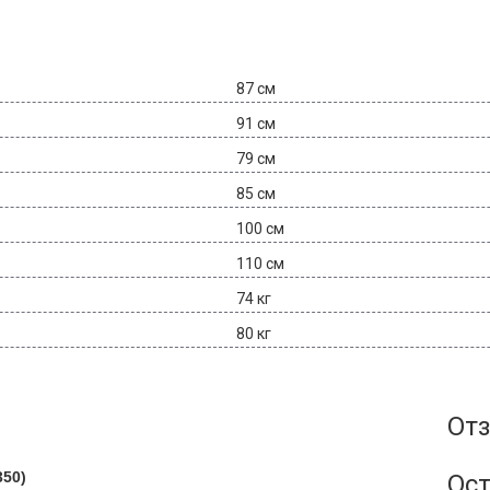
87 см
91 см
79 см
85 см
100 см
110 см
74 кг
80 кг
Отз
350)
Ост