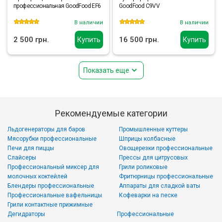
профессиональная GoodFood EF6
GoodFood C9VV
В наличии
В наличии
2 500 грн.
16 500 грн.
Купить
Купить
Показать еще
Рекомендуемые категории
Льдогенераторы для баров
Промышленные куттеры
Мясорубки профессиональные
Шприцы колбасные
Печи для пиццы
Овощерезки профессиональные
Слайсеры
Прессы для цитрусовых
Профессиональный миксер для
Грили роликовые
молочных коктейлей
Фритюрницы профессиональные
Блендеры профессиональные
Аппараты для сладкой ваты
Профессиональные вафельницы
Кофеварки на песке
Грили контактные прижимные
Дегидраторы
Профессиональные