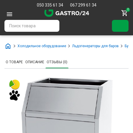
050 335 61 34
067 299 61 34
0
Холодильное оборудование
Льдогенераторы для баров
Бунк
О ТОВАРЕ
ОПИСАНИЕ
ОТЗЫВЫ (0)