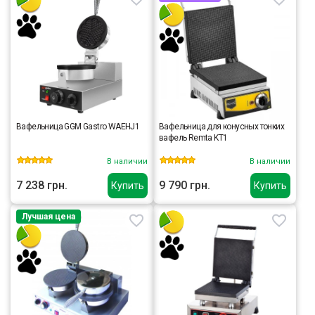
Вафельница GGM Gastro WAEHJ1
Вафельница для конусных тонких
вафель Remta KT1
В наличии
В наличии
7 238 грн.
9 790 грн.
Купить
Купить
Лучшая цена