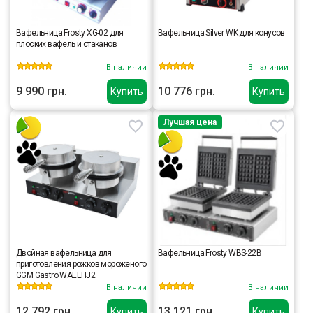
Вафельница Frosty XG-02 для
Вафельница Silver WK для конусов
плоских вафель и стаканов
В наличии
В наличии
9 990 грн.
10 776 грн.
Купить
Купить
Лучшая цена
Двойная вафельница для
Вафельница Frosty WBS-22B
приготовления рожков мороженого
GGM Gastro WAEEHJ2
В наличии
В наличии
12 792 грн.
13 121 грн.
Купить
Купить