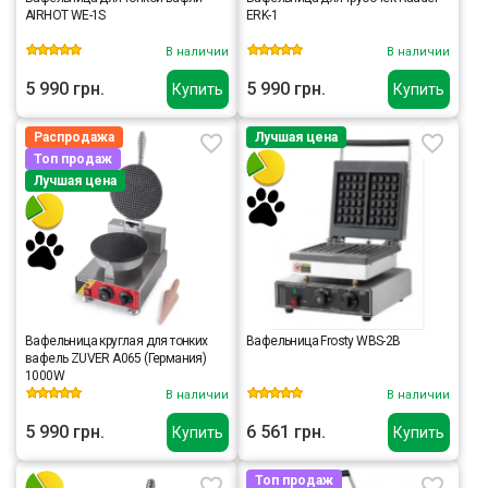
AIRHOT WE-1S
ERK-1
В наличии
В наличии
5 990 грн.
5 990 грн.
Купить
Купить
Распродажа
Лучшая цена
Топ продаж
Лучшая цена
Вафельница круглая для тонких
Вафельница Frosty WBS-2B
вафель ZUVER A065 (Германия)
1000W
В наличии
В наличии
5 990 грн.
6 561 грн.
Купить
Купить
Топ продаж