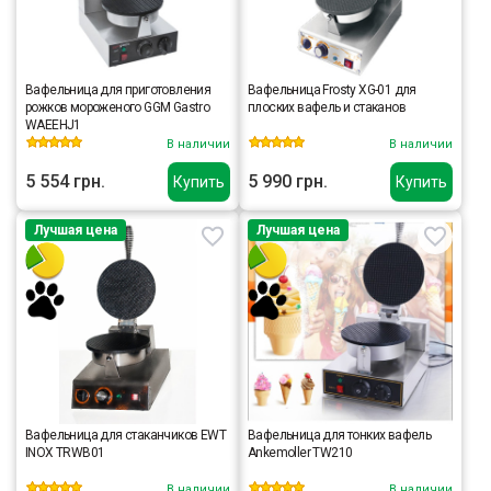
Вафельница для приготовления
Вафельница Frosty XG-01 для
рожков мороженого GGM Gastro
плоских вафель и стаканов
WAEEHJ1
В наличии
В наличии
5 554 грн.
5 990 грн.
Купить
Купить
Лучшая цена
Лучшая цена
Вафельница для стаканчиков EWT
Вафельница для тонких вафель
INOX TRWB01
Ankemoller TW210
В наличии
В наличии