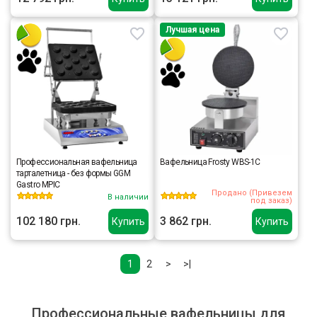
Лучшая цена
Профессиональная вафельница
Вафельница Frosty WBS-1C
тарталетница - без формы GGM
Gastro MPIC
Продано (Привезем
В наличии
под заказ)
102 180 грн.
3 862 грн.
Купить
Купить
1
2
>
>|
Профессиональные вафельницы для