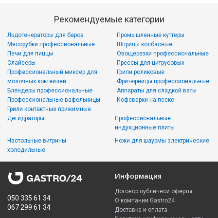
Рекомендуемые категории
Льдогенераторы для баров
Промышленные куттеры
Мясорубки профессиональные
Шприцы колбасные
Печи для пиццы
Овощерезки профессиональные
Слайсеры
Прессы для цитрусовых
Профессиональный миксер для
Грили роликовые
молочных коктейлей
Фритюрницы профессиональные
Блендеры профессиональные
Аппараты для сладкой ваты
Профессиональные вафельницы
Кофеварки на песке
Грили контактные прижимные
Дегидраторы
Профессиональные
индукционные плиты
Настольные витрины
Ножи для шаурмы электрические
холодильные
Информация
Договор публичной оферты
050 335 61 34
О компании Gastro24
067 299 61 34
Доставка и оплата