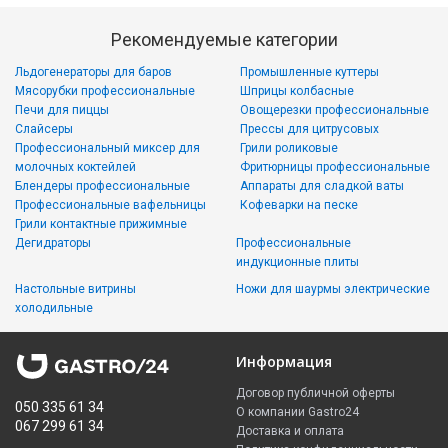
Рекомендуемые категории
Льдогенераторы для баров
Промышленные куттеры
Мясорубки профессиональные
Шприцы колбасные
Печи для пиццы
Овощерезки профессиональные
Слайсеры
Прессы для цитрусовых
Профессиональный миксер для
Грили роликовые
молочных коктейлей
Фритюрницы профессиональные
Блендеры профессиональные
Аппараты для сладкой ваты
Профессиональные вафельницы
Кофеварки на песке
Грили контактные прижимные
Дегидраторы
Профессиональные
индукционные плиты
Настольные витрины
Ножи для шаурмы электрические
холодильные
Информация
Договор публичной оферты
050 335 61 34
О компании Gastro24
067 299 61 34
Доставка и оплата