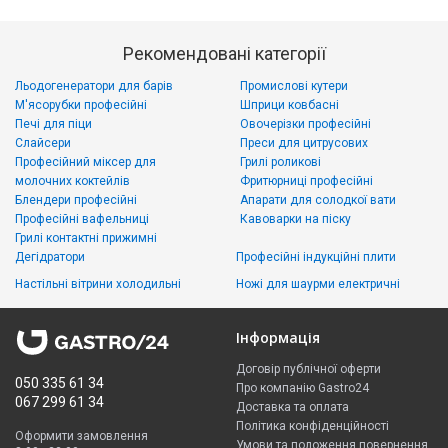
Рекомендовані категорії
Льодогенератори для барів
Промислові кутери
М'ясорубки професійні
Шприци ковбасні
Печі для піци
Овочерізки професійні
Слайсери
Преси для цитрусових
Професійний міксер для
Грилі роликові
молочних коктейлів
Фритюрниці професійні
Блендери професійні
Апарати для солодкої вати
Професійні вафельниці
Кавоварки на піску
Грилі контактні прижимні
Дегідратори
Професійні індукційні плити
Настільні вітрини холодильні
Ножі для шаурми електричні
Інформація
Договір публічної оферти
050 335 61 34
Про компанію Gastro24
067 299 61 34
Доставка та оплата
Політика конфіденційності
Оформити замовлення
Умови та положення повернення