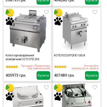
398795 грн.
404280 грн.
Купити
Купити
Котел харчоварильний
КОТЕЛ IСOS PQF.IE-100/A
електричний OZTI OTEI 250
Продано (Привеземо
Уточнюйте
під замовлення)
актуальність прайсу
405973 грн.
407489 грн.
Купити
Купити