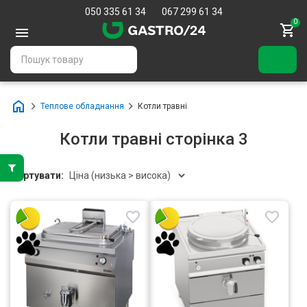
050 335 61 34
067 299 61 34
0
Теплове обладнання
Котли травні
Котли травні сторінка 3
Сортувати: