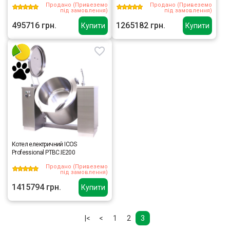
Продано (Привеземо
Продано (Привеземо
під замовлення)
під замовлення)
495716 грн.
1265182 грн.
Купити
Купити
Котел електричний ICOS
Professional PTBC.IE200
Продано (Привеземо
під замовлення)
1415794 грн.
Купити
|<
<
1
2
3