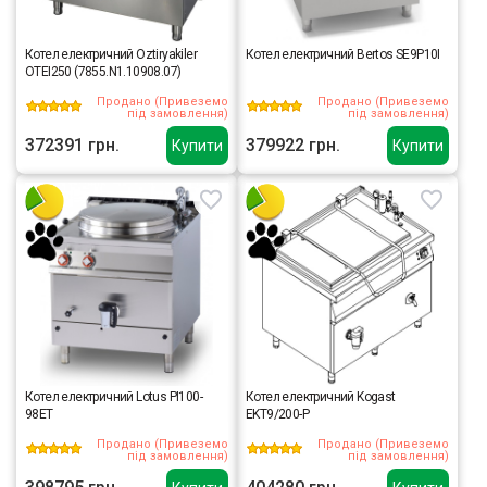
Котел електричний Oztiryakiler
Котел електричний Bertos SE9P10I
OTEI250 (7855.N1.10908.07)
Продано (Привеземо
Продано (Привеземо
під замовлення)
під замовлення)
372391 грн.
379922 грн.
Купити
Купити
Котел електричний Lotus PI100-
Котел електричний Kogast
98ET
EKT9/200-P
Продано (Привеземо
Продано (Привеземо
під замовлення)
під замовлення)