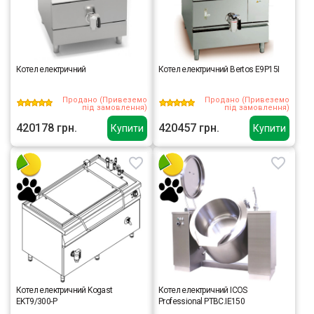
Котел електричний
Котел електричний Bertos E9P15I
Продано (Привеземо
Продано (Привеземо
під замовлення)
під замовлення)
420178 грн.
420457 грн.
Купити
Купити
Котел електричний Kogast
Котел електричний ICOS
EKT9/300-P
Professional PTBC.IE150