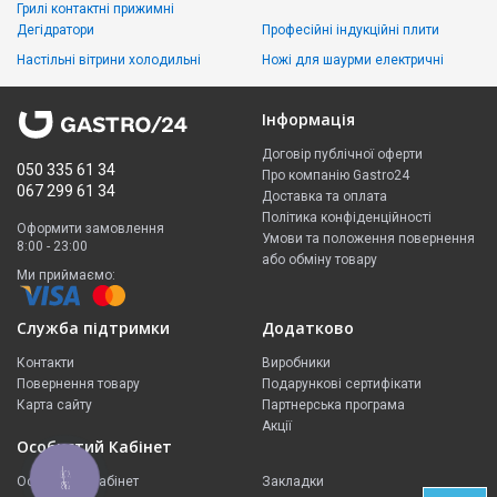
Грилі контактні прижимні
Дегідратори
Професійні індукційні плити
Настільні вітрини холодильні
Ножі для шаурми електричні
Інформація
Договір публічної оферти
050 335 61 34
Про компанію Gastro24
067 299 61 34
Доставка та оплата
Політика конфіденційності
Оформити замовлення
Умови та положення повернення
8:00 - 23:00
або обміну товару
Ми приймаємо:
Служба підтримки
Додатково
Контакти
Виробники
Повернення товару
Подарункові сертифікати
Карта сайту
Партнерська програма
Акції
Особистий Кабінет
КНОПКА
Особистий Кабінет
Закладки
ЗВ'ЯЗКУ