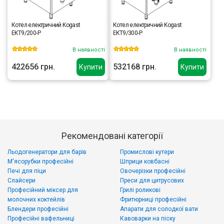
Котел електричний Kogast
Котел електричний Kogast
EKT9/200-P
EKT9/300-P
В наявності
В наявності
422656 грн.
532168 грн.
Купити
Купити
Рекомендовані категорії
Льодогенератори для барів
Промислові кутери
М'ясорубки професійні
Шприци ковбасні
Печі для піци
Овочерізки професійні
Слайсери
Преси для цитрусових
Професійний міксер для
Грилі роликові
молочних коктейлів
Фритюрниці професійні
Блендери професійні
Апарати для солодкої вати
Професійні вафельниці
Кавоварки на піску