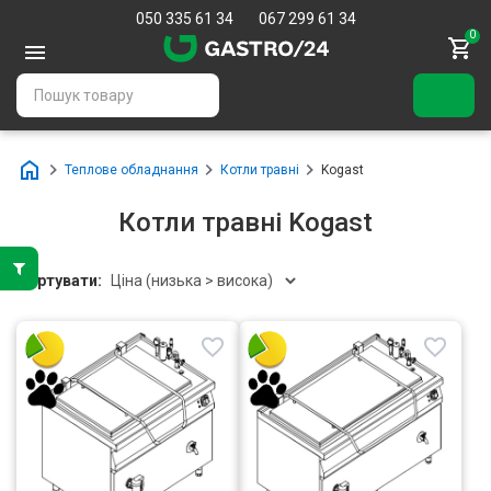
050 335 61 34
067 299 61 34
0
Теплове обладнання
Котли травні
Kogast
Котли травні Kogast
Сортувати: