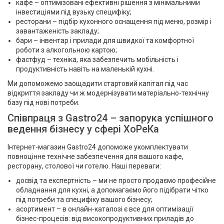
кафе – оптимізовані ефективні рішення з мінімальними
інвестиціями під вузьку специфіку;
ресторани – підбір кухонного оснащення під меню, розмір і
завантаженість закладу;
бари – інвентар і прилади для швидкої та комфортної
роботи з алкогольною картою;
фастфуд – техніка, яка забезпечить мобільність і
продуктивність навіть на маленькій кухні.
Ми допоможемо заощадити стартовий капітал під час
відкриття закладу чи ж модернізувати матеріально-технічну
базу під нові потреби.
Співпраця з Gastro24 – запорука успішного
ведення бізнесу у сфері ХоРеКа
Інтернет-магазин Gastro24 допоможе укомплектувати
повноцінне технічне забезпечення для вашого кафе,
ресторану, столової чи готелю. Наші переваги:
досвід та експертність – ми не просто продаємо професійне
обладнання для кухні, а допомагаємо його підібрати чітко
під потреби та специфіку вашого бізнесу;
асортимент – в онлайн-каталозі є все для оптимізації
бізнес-процесів: від високопродуктивних приладів до