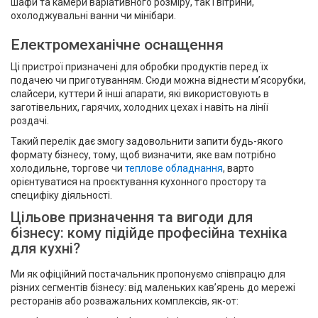
шафи та камери варіативного розміру, так і вітрини,
охолоджувальні ванни чи мінібари.
Електромеханічне оснащення
Ці пристрої призначені для обробки продуктів перед їх
подачею чи приготуванням. Сюди можна віднести м’ясорубки,
слайсери, куттери й інші апарати, які використовують в
заготівельних, гарячих, холодних цехах і навіть на лінії
роздачі.
Такий перелік дає змогу задовольнити запити будь-якого
формату бізнесу, тому, щоб визначити, яке вам потрібно
холодильне, торгове чи
теплове обладнання
, варто
орієнтуватися на проєктування кухонного простору та
специфіку діяльності.
Цільове призначення та вигоди для
бізнесу: кому підійде професійна техніка
для кухні?
Ми як офіційний постачальник пропонуємо співпрацю для
різних сегментів бізнесу: від маленьких кав’ярень до мережі
ресторанів або розважальних комплексів, як-от: