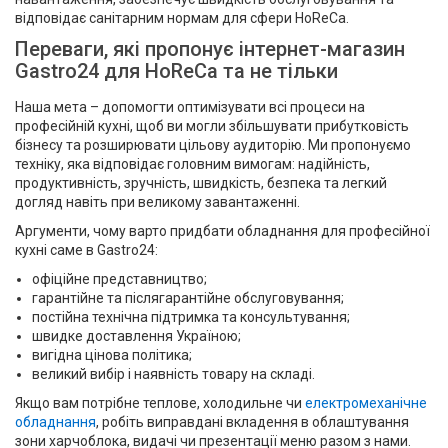
відповідає санітарним нормам для сфери HoReCa.
Переваги, які пропонує інтернет-магазин
Gastro24 для HoReCa та не тільки
Наша мета – допомогти оптимізувати всі процеси на
професійній кухні, щоб ви могли збільшувати прибутковість
бізнесу та розширювати цільову аудиторію. Ми пропонуємо
техніку, яка відповідає головним вимогам: надійність,
продуктивність, зручність, швидкість, безпека та легкий
догляд навіть при великому завантаженні.
Аргументи, чому варто придбати обладнання для професійної
кухні саме в Gastro24:
офіційне представництво;
гарантійне та післягарантійне обслуговування;
постійна технічна підтримка та консультування;
швидке доставлення Україною;
вигідна цінова політика;
великий вибір і наявність товару на складі.
Якщо вам потрібне теплове, холодильне чи
електромеханічне
обладнання
, робіть виправдані вкладення в облаштування
зони харчоблока, видачі чи презентації меню разом з нами.