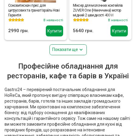
Соковитискач прес для
Міксер для молочних коктейлів
цитрусових та гранат Ізраїль Нові
ZUVER One (Німеччина) мотор
Гарантія
мідний 2 швидкості 400W
В наявності
В наявності
2990 грн.
5640 грн.
Купити
Купити
Показати ще
Професійне обладнання для
ресторанів, кафе та барів в Україні
Gastro24 – перевірений постачальник обладнання для
HoReCa, який пропонує вигідну співпрацю власникам кафе,
ресторанів, барів, готелів та інших закладів громадського
харчування. Ми орієнтовані на комплексне забезпечення
бізнесу: від підбору оснащення до кваліфікованих
консультацій і гарантійного сервісу. Тож саме на нашому сайті
ви можете замовити професійне обладнання для кухні від
провідних брендів, що розраховане на інтенсивне
навантаження, забезпечує швидкість обслуговування та