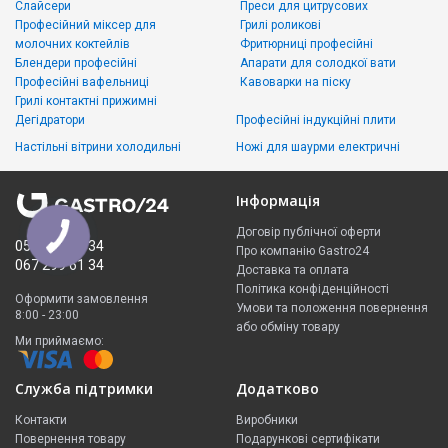
Слайсери
Преси для цитрусових
Професійний міксер для
Грилі роликові
молочних коктейлів
Фритюрниці професійні
Блендери професійні
Апарати для солодкої вати
Професійні вафельниці
Кавоварки на піску
Грилі контактні прижимні
Дегідратори
Професійні індукційні плити
Настільні вітрини холодильні
Ножі для шаурми електричні
Інформація
Договір публічної оферти
050 335 61 34
Про компанію Gastro24
067 299 61 34
Доставка та оплата
Політика конфіденційності
Оформити замовлення
Умови та положення повернення
8:00 - 23:00
або обміну товару
Ми приймаємо:
Служба підтримки
Додатково
Контакти
Виробники
Повернення товару
Подарункові сертифікати