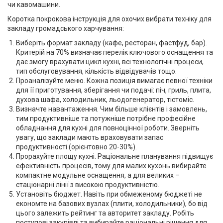
чи кавомашини.
Коротка покрокова інструкція для охочих вибрати техніку для
закладу громадського харчування:
Виберіть формат закладу (кафе, ресторан, фастфуд, бар).
Критерій на 70% визначає перелік ключового оснащення та
дає змогу врахувати цикл кухні, всі технологічні процеси,
тип обслуговування, кількість відвідувачів тощо.
Проаналізуйте меню. Кожна позиція вимагає певної техніки
для її приготування, зберігання чи подачі: піч, гриль, плита,
духова шафа, холодильник, льодогенератор, тістоміс.
Визначте навантаження. Чим більше клієнтів і замовлень,
тим продуктивніше та потужніше потрібне професійне
обладнання для кухні для повноцінної роботи. Зверніть
увагу, що заклади мають враховувати запас
продуктивності (орієнтовно 20-30%).
Прорахуйте площу кухні. Раціональне планування підвищує
ефективність процесів, тому для малих кухонь вибирайте
компактне модульне оснащення, а для великих –
стаціонарні лінії з високою продуктивністю.
Установіть бюджет. Навіть при обмеженому бюджеті не
економте на базових вузлах (плити, холодильники), бо від
цього залежить рейтинг та авторитет закладу. Робіть
поступові закупівлі та вибирайте раціональні рішення для