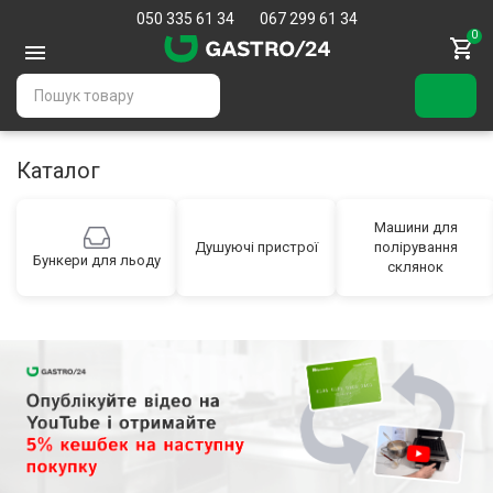
050 335 61 34
067 299 61 34
0
Каталог
Машини для
Душуючі пристрої
полірування
Бункери для льоду
склянок