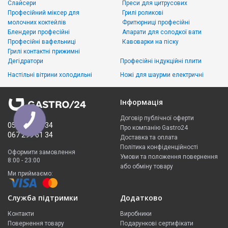
Слайсери
Преси для цитрусових
Професійний міксер для
Грилі роликові
молочних коктейлів
Фритюрниці професійні
Блендери професійні
Апарати для солодкої вати
Професійні вафельниці
Кавоварки на піску
Грилі контактні прижимні
Дегідратори
Професійні індукційні плити
Настільні вітрини холодильні
Ножі для шаурми електричні
Інформація
Договір публічної оферти
050 335 61 34
Про компанію Gastro24
067 299 61 34
Доставка та оплата
Політика конфіденційності
Оформити замовлення
Умови та положення повернення
8:00 - 23:00
або обміну товару
Ми приймаємо:
Служба підтримки
Додатково
Контакти
Виробники
Повернення товару
Подарункові сертифікати