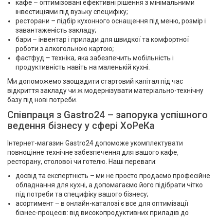
кафе – оптимізовані ефективні рішення з мінімальними
інвестиціями під вузьку специфіку;
ресторани – підбір кухонного оснащення під меню, розмір і
завантаженість закладу;
бари – інвентар і прилади для швидкої та комфортної
роботи з алкогольною картою;
фастфуд – техніка, яка забезпечить мобільність і
продуктивність навіть на маленькій кухні.
Ми допоможемо заощадити стартовий капітал під час
відкриття закладу чи ж модернізувати матеріально-технічну
базу під нові потреби.
Співпраця з Gastro24 – запорука успішного
ведення бізнесу у сфері ХоРеКа
Інтернет-магазин Gastro24 допоможе укомплектувати
повноцінне технічне забезпечення для вашого кафе,
ресторану, столової чи готелю. Наші переваги:
досвід та експертність – ми не просто продаємо професійне
обладнання для кухні, а допомагаємо його підібрати чітко
під потреби та специфіку вашого бізнесу;
асортимент – в онлайн-каталозі є все для оптимізації
бізнес-процесів: від високопродуктивних приладів до