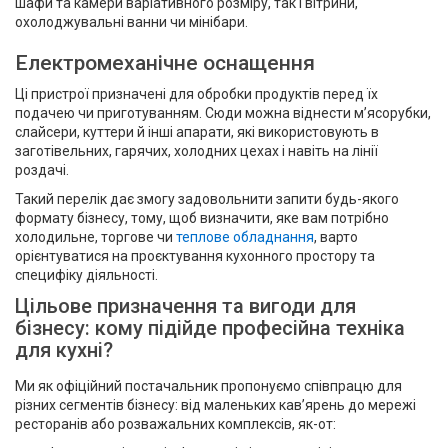
шафи та камери варіативного розміру, так і вітрини,
охолоджувальні ванни чи мінібари.
Електромеханічне оснащення
Ці пристрої призначені для обробки продуктів перед їх
подачею чи приготуванням. Сюди можна віднести м’ясорубки,
слайсери, куттери й інші апарати, які використовують в
заготівельних, гарячих, холодних цехах і навіть на лінії
роздачі.
Такий перелік дає змогу задовольнити запити будь-якого
формату бізнесу, тому, щоб визначити, яке вам потрібно
холодильне, торгове чи
теплове обладнання
, варто
орієнтуватися на проєктування кухонного простору та
специфіку діяльності.
Цільове призначення та вигоди для
бізнесу: кому підійде професійна техніка
для кухні?
Ми як офіційний постачальник пропонуємо співпрацю для
різних сегментів бізнесу: від маленьких кав’ярень до мережі
ресторанів або розважальних комплексів, як-от: