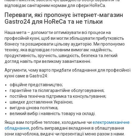
відповідає санітарним нормам для сфери HoReCa.
Переваги, які пропонує інтернет-магазин
Gastro24 для HoReCa та не тільки
Наша мета – допомогти оптимізувати всі процеси на
професійній кухні, щоб ви могли збільшувати прибутковість
бізнесу та розширювати цільову аудиторію. Ми пропонуємо
техніку, яка відповідає головним вимогам: надійність,
продуктивність, зручність, швидкість, безпека та легкий
догляд навіть при великому завантаженні.
Аргументи, чому варто придбати обладнання для професійної
кухні саме в Gastro24:
офіційне представництво;
гарантійне та післягарантійне обслуговування;
постійна технічна підтримка та консультування;
швидке доставлення Україною;
вигідна цінова політика;
великий вибір і наявність товару на складі.
Якщо вам потрібне теплове, холодильне чи
електромеханічне
обладнання
, робіть виправдані вкладення в облаштування
зони харчоблока, видачі чи презентації меню разом з нами.