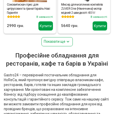
Соковитискач прес для
Міксер для молочних коктейлів
цитрусових та гранат Ізраїль Нові
ZUVER One (Німеччина) мотор
Гарантія
мідний 2 швидкості 400W
В наявності
В наявності
2990 грн.
5640 грн.
Купити
Купити
Показати ще
Професійне обладнання для
ресторанів, кафе та барів в Україні
Gastro24 – перевірений постачальник обладнання для
HoReCa, який пропонує вигідну співпрацю власникам кафе,
ресторанів, барів, готелів та інших закладів громадського
харчування. Ми орієнтовані на комплексне забезпечення
бізнесу: від підбору оснащення до кваліфікованих
консультацій і гарантійного сервісу. Тож саме на нашому сайті
ви можете замовити професійне обладнання для кухні від
провідних брендів, що розраховане на інтенсивне
навантаження, забезпечує швидкість обслуговування та