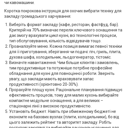
чи кавомашини.
Коротка покрокова інструкція для охочих вибрати техніку для
закладу громадського харчування:
Виберіть формат закладу (кафе, ресторан, фастфуд, бар).
Критерій на 70% визначає перелік ключового оснащення та
дає змогу врахувати цикл кухні, всі технологічні процеси,
тип обслуговування, кількість відвідувачів тощо.
Проаналізуйте меню. Кожна позиція вимагає певної техніки
для її приготування, зберігання чи подачі: піч, гриль, плита,
духова шафа, холодильник, льодогенератор, тістоміс.
Визначте навантаження. Чим більше клієнтів і замовлень,
тим продуктивніше та потужніше потрібне професійне
обладнання для кухні для повноцінної роботи. Зверніть
увагу, що заклади мають враховувати запас
продуктивності (орієнтовно 20-30%).
Прорахуйте площу кухні. Раціональне планування підвищує
ефективність процесів, тому для малих кухонь вибирайте
компактне модульне оснащення, а для великих –
стаціонарні лінії з високою продуктивністю.
Установіть бюджет. Навіть при обмеженому бюджеті не
економте на базових вузлах (плити, холодильники), бо від
цього залежить рейтинг та авторитет закладу. Робіть
поступові закупівлі та вибирайте раціональні рішення для