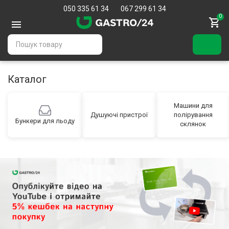
050 335 61 34
067 299 61 34
0
Каталог
Машини для
Душуючі пристрої
полірування
Бункери для льоду
склянок