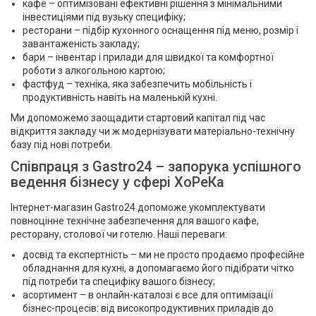
кафе – оптимізовані ефективні рішення з мінімальними
інвестиціями під вузьку специфіку;
ресторани – підбір кухонного оснащення під меню, розмір і
завантаженість закладу;
бари – інвентар і прилади для швидкої та комфортної
роботи з алкогольною картою;
фастфуд – техніка, яка забезпечить мобільність і
продуктивність навіть на маленькій кухні.
Ми допоможемо заощадити стартовий капітал під час
відкриття закладу чи ж модернізувати матеріально-технічну
базу під нові потреби.
Співпраця з Gastro24 – запорука успішного
ведення бізнесу у сфері ХоРеКа
Інтернет-магазин Gastro24 допоможе укомплектувати
повноцінне технічне забезпечення для вашого кафе,
ресторану, столової чи готелю. Наші переваги:
досвід та експертність – ми не просто продаємо професійне
обладнання для кухні, а допомагаємо його підібрати чітко
під потреби та специфіку вашого бізнесу;
асортимент – в онлайн-каталозі є все для оптимізації
бізнес-процесів: від високопродуктивних приладів до