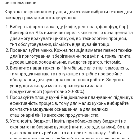
чи кавомашини.
Коротка покрокова інструкція для охочих вибрати техніку для
закладу громадського харчування:
Виберіть формат закладу (кафе, ресторан, фастфуд, бар).
Критерій на 70% визначає перелік ключового оснащення та
дає змогу врахувати цикл кухні, всі технологічні процеси,
тип обслуговування, кількість відвідувачів тощо.
Проаналізуйте меню. Кожна позиція вимагає певної техніки
для її приготування, зберігання чи подачі: піч, гриль, плита,
духова шафа, холодильник, льодогенератор, тістоміс.
Визначте навантаження. Чим більше клієнтів і замовлень,
тим продуктивніше та потужніше потрібне професійне
обладнання для кухні для повноцінної роботи. Зверніть
увагу, що заклади мають враховувати запас
продуктивності (орієнтовно 20-30%).
Прорахуйте площу кухні. Раціональне планування підвищує
ефективність процесів, тому для малих кухонь вибирайте
компактне модульне оснащення, а для великих –
стаціонарні лінії з високою продуктивністю.
Установіть бюджет. Навіть при обмеженому бюджеті не
економте на базових вузлах (плити, холодильники), бо від
цього залежить рейтинг та авторитет закладу. Робіть
поступові закупівлі та вибирайте раціональні рішення для