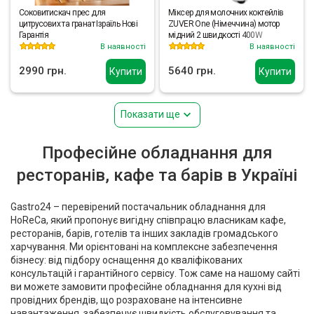
Соковитискач прес для
Міксер для молочних коктейлів
цитрусових та гранат Ізраїль Нові
ZUVER One (Німеччина) мотор
Гарантія
мідний 2 швидкості 400W
В наявності
В наявності
2990 грн.
5640 грн.
Купити
Купити
Показати ще
Професійне обладнання для
ресторанів, кафе та барів в Україні
Gastro24 – перевірений постачальник обладнання для
HoReCa, який пропонує вигідну співпрацю власникам кафе,
ресторанів, барів, готелів та інших закладів громадського
харчування. Ми орієнтовані на комплексне забезпечення
бізнесу: від підбору оснащення до кваліфікованих
консультацій і гарантійного сервісу. Тож саме на нашому сайті
ви можете замовити професійне обладнання для кухні від
провідних брендів, що розраховане на інтенсивне
навантаження, забезпечує швидкість обслуговування та