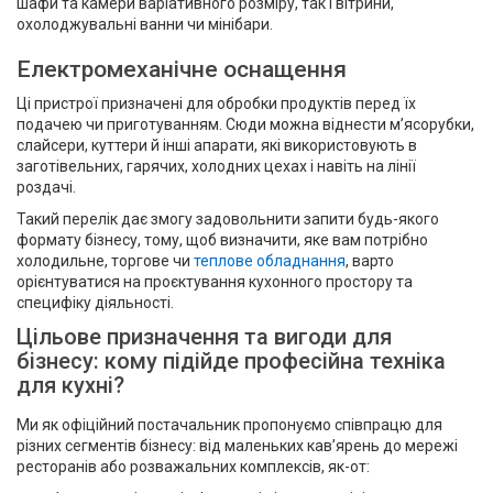
шафи та камери варіативного розміру, так і вітрини,
охолоджувальні ванни чи мінібари.
Електромеханічне оснащення
Ці пристрої призначені для обробки продуктів перед їх
подачею чи приготуванням. Сюди можна віднести м’ясорубки,
слайсери, куттери й інші апарати, які використовують в
заготівельних, гарячих, холодних цехах і навіть на лінії
роздачі.
Такий перелік дає змогу задовольнити запити будь-якого
формату бізнесу, тому, щоб визначити, яке вам потрібно
холодильне, торгове чи
теплове обладнання
, варто
орієнтуватися на проєктування кухонного простору та
специфіку діяльності.
Цільове призначення та вигоди для
бізнесу: кому підійде професійна техніка
для кухні?
Ми як офіційний постачальник пропонуємо співпрацю для
різних сегментів бізнесу: від маленьких кав’ярень до мережі
ресторанів або розважальних комплексів, як-от: