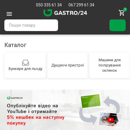
050 335 61 34
067 299 61 34
0
Каталог
Машини для
Душуючі пристрої
полірування
Бункери для льоду
склянок