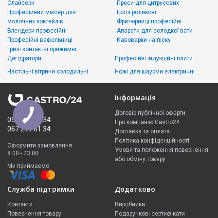
Слайсери
Преси для цитрусових
Професійний міксер для
Грилі роликові
молочних коктейлів
Фритюрниці професійні
Блендери професійні
Апарати для солодкої вати
Професійні вафельниці
Кавоварки на піску
Грилі контактні прижимні
Дегідратори
Професійні індукційні плити
Настільні вітрини холодильні
Ножі для шаурми електричні
Інформація
Договір публічної оферти
050 335 61 34
Про компанію Gastro24
067 299 61 34
Доставка та оплата
Політика конфіденційності
Оформити замовлення
Умови та положення повернення
8:00 - 23:00
або обміну товару
Ми приймаємо:
Служба підтримки
Додатково
Контакти
Виробники
Повернення товару
Подарункові сертифікати