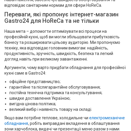
відповідає санітарним нормам для сфери HoReCa.
Переваги, які пропонує інтернет-магазин
Gastro24 для HoReCa та не тільки
Наша мета – допомогти оптимізувати всі процеси на
професійній кухні, щоб ви могли збільшувати прибутковість
бізнесу та розширювати цільову аудиторію. Ми пропонуємо
техніку, яка відповідає головним вимогам: надійність,
продуктивність, зручність, швидкість, безпека та легкий
догляд навіть при великому завантаженні.
Аргументи, чому варто придбати обладнання для професійної
кухні саме в Gastro24:
офіційне представництво;
гарантійне та післягарантійне обслуговування;
постійна технічна підтримка та консультування;
швидке доставлення Україною;
вигідна цінова політика;
великий вибір і наявність товару на складі.
Якщо вам потрібне теплове, холодильне чи
електромеханічне
обладнання
, робіть виправдані вкладення в облаштування
зони харчоблока, видачі чи презентації меню разом з нами.