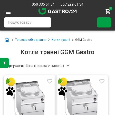
050 335 61 34
067 299 61 34
0
Теплове обладнання
Котли травні
GGM Gastro
Котли травні GGM Gastro
Сортувати: