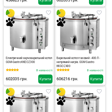
458823 грн.
602035 грн.
Купити
Купити
Електричний харчоварильний котел
Варильний котел газовий - 400 Л -
GGM-Gastro KKEOZ300
непрямий нагрів. GGM Gastro
KKGOZ400
В наявності
В наявності
602035 грн.
606216 грн.
Купити
Купити