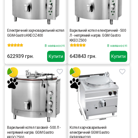
Електричний харчоварильний котел
Варильний котел електричний - 500
GGM-Gastro KKEOZ400
Л - непрямий нагрів. GGM Gastro
KKEOZ500
В наявності
В наявності
622939 грн.
643843 грн.
Купити
Купити
Варильний котел газовий - 500 Л -
Котел харчоварильний
непрямий нагрів. GGM Gastro
електричний GGM Gastro
KKGOZ500
EKB899HI200