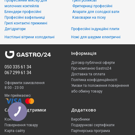
Професійний міксер для
Грилі роликові
молочних коктейлів
Фритюрниці професійні
Блендери професійні
Апарати для солодкої вати
Професійні вафельниці
Кавоварки на піску
Грилі контактні прижимні
Дегідратори
Професійні індукційні плити
Настільні вітрини холодильні
Ножі для шаурми електричні
Інформація
Договір публічної оферти
050 335 61 34
Про компанію Gastro24
067 299 61 34
Доставка та оплата
Політика конфіденційності
Оформити замовлення
Умови та положення повернення
8:00 - 23:00
або обміну товару
Ми приймаємо:
Служба підтримки
Додатково
КНОПКА
ЗВ'ЯЗКУ
Контакти
Виробники
Повернення товару
Подарункові сертифікати
Карта сайту
Партнерська програма