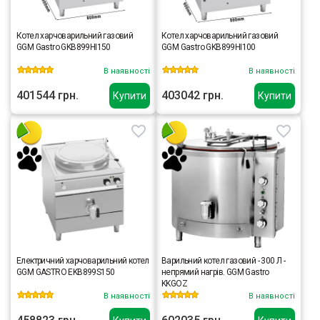
Котел харчоварильний газовий
Котел харчоварильний газовий
GGM Gastro GKB899HI150
GGM Gastro GKB899HI100
В наявності
В наявності
401544 грн.
403042 грн.
Купити
Купити
Електричний харчоварильний котел
Варильний котел газовий - 300 Л -
GGM GASTRO EKB899S150
непрямий нагрів. GGM Gastro
KKGOZ
В наявності
В наявності