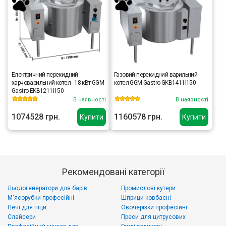
Електричний перекидний
Газовий перекидний варильний
харчоварильний котел - 18 кВт GGM
котел GGM-Gastro GKB1411I150
Gastro EKB1211I150
В наявності
В наявності
1074528 грн.
1160578 грн.
Купити
Купити
Рекомендовані категорії
Льодогенератори для барів
Промислові кутери
М'ясорубки професійні
Шприци ковбасні
Печі для піци
Овочерізки професійні
Слайсери
Преси для цитрусових