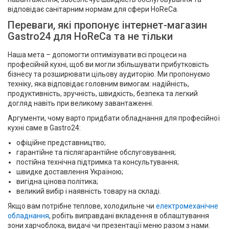
відповідає санітарним нормам для сфери HoReCa.
Переваги, які пропонує інтернет-магазин
Gastro24 для HoReCa та не тільки
Наша мета – допомогти оптимізувати всі процеси на
професійній кухні, щоб ви могли збільшувати прибутковість
бізнесу та розширювати цільову аудиторію. Ми пропонуємо
техніку, яка відповідає головним вимогам: надійність,
продуктивність, зручність, швидкість, безпека та легкий
догляд навіть при великому завантаженні.
Аргументи, чому варто придбати обладнання для професійної
кухні саме в Gastro24:
офіційне представництво;
гарантійне та післягарантійне обслуговування;
постійна технічна підтримка та консультування;
швидке доставлення Україною;
вигідна цінова політика;
великий вибір і наявність товару на складі.
Якщо вам потрібне теплове, холодильне чи
електромеханічне
обладнання
, робіть виправдані вкладення в облаштування
зони харчоблока, видачі чи презентації меню разом з нами.