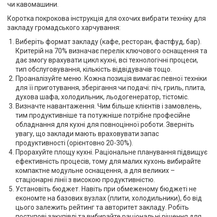
чи кавомашини.
Коротка покрокова інструкція для охочих вибрати техніку для
закладу громадського харчування:
Виберіть формат закладу (кафе, ресторан, фастфуд, бар).
Критерій на 70% визначає перелік ключового оснащення та
дає змогу врахувати цикл кухні, всі технологічні процеси,
тип обслуговування, кількість відвідувачів тощо.
Проаналізуйте меню. Кожна позиція вимагає певної техніки
для її приготування, зберігання чи подачі: піч, гриль, плита,
духова шафа, холодильник, льодогенератор, тістоміс.
Визначте навантаження. Чим більше клієнтів і замовлень,
тим продуктивніше та потужніше потрібне професійне
обладнання для кухні для повноцінної роботи. Зверніть
увагу, що заклади мають враховувати запас
продуктивності (орієнтовно 20-30%).
Прорахуйте площу кухні. Раціональне планування підвищує
ефективність процесів, тому для малих кухонь вибирайте
компактне модульне оснащення, а для великих –
стаціонарні лінії з високою продуктивністю.
Установіть бюджет. Навіть при обмеженому бюджеті не
економте на базових вузлах (плити, холодильники), бо від
цього залежить рейтинг та авторитет закладу. Робіть
поступові закупівлі та вибирайте раціональні рішення для