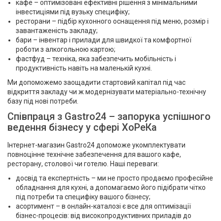
кафе – оптимізовані ефективні рішення з мінімальними
інвестиціями під вузьку специфіку;
ресторани – підбір кухонного оснащення під меню, розмір і
завантаженість закладу;
бари – інвентар і прилади для швидкої та комфортної
роботи з алкогольною картою;
фастфуд – техніка, яка забезпечить мобільність і
продуктивність навіть на маленькій кухні.
Ми допоможемо заощадити стартовий капітал під час
відкриття закладу чи ж модернізувати матеріально-технічну
базу під нові потреби.
Співпраця з Gastro24 – запорука успішного
ведення бізнесу у сфері ХоРеКа
Інтернет-магазин Gastro24 допоможе укомплектувати
повноцінне технічне забезпечення для вашого кафе,
ресторану, столової чи готелю. Наші переваги:
досвід та експертність – ми не просто продаємо професійне
обладнання для кухні, а допомагаємо його підібрати чітко
під потреби та специфіку вашого бізнесу;
асортимент – в онлайн-каталозі є все для оптимізації
бізнес-процесів: від високопродуктивних приладів до