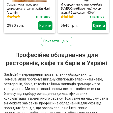
Соковитискач прес для
Міксер для молочних коктейлів
цитрусових та гранат Ізраїль Нові
ZUVER One (Німеччина) мотор
Гарантія
мідний 2 швидкості 400W
В наявності
В наявності
2990 грн.
5640 грн.
Купити
Купити
Показати ще
Професійне обладнання для
ресторанів, кафе та барів в Україні
Gastro24 – перевірений постачальник обладнання для
HoReCa, який пропонує вигідну співпрацю власникам кафе,
ресторанів, барів, готелів та інших закладів громадського
харчування. Ми орієнтовані на комплексне забезпечення
бізнесу: від підбору оснащення до кваліфікованих
консультацій і гарантійного сервісу. Тож саме на нашому сайті
ви можете замовити професійне обладнання для кухні від
провідних брендів, що розраховане на інтенсивне
навантаження, забезпечує швидкість обслуговування та