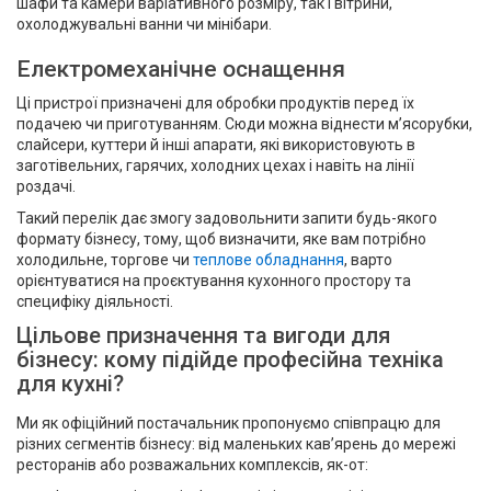
шафи та камери варіативного розміру, так і вітрини,
охолоджувальні ванни чи мінібари.
Електромеханічне оснащення
Ці пристрої призначені для обробки продуктів перед їх
подачею чи приготуванням. Сюди можна віднести м’ясорубки,
слайсери, куттери й інші апарати, які використовують в
заготівельних, гарячих, холодних цехах і навіть на лінії
роздачі.
Такий перелік дає змогу задовольнити запити будь-якого
формату бізнесу, тому, щоб визначити, яке вам потрібно
холодильне, торгове чи
теплове обладнання
, варто
орієнтуватися на проєктування кухонного простору та
специфіку діяльності.
Цільове призначення та вигоди для
бізнесу: кому підійде професійна техніка
для кухні?
Ми як офіційний постачальник пропонуємо співпрацю для
різних сегментів бізнесу: від маленьких кав’ярень до мережі
ресторанів або розважальних комплексів, як-от: