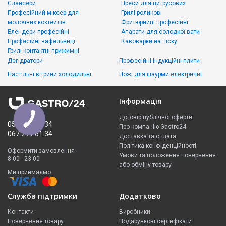
Слайсери
Преси для цитрусових
Професійний міксер для
Грилі роликові
молочних коктейлів
Фритюрниці професійні
Блендери професійні
Апарати для солодкої вати
Професійні вафельниці
Кавоварки на піску
Грилі контактні прижимні
Дегідратори
Професійні індукційні плити
Настільні вітрини холодильні
Ножі для шаурми електричні
Інформація
Договір публічної оферти
050 335 61 34
Про компанію Gastro24
067 299 61 34
Доставка та оплата
Політика конфіденційності
Оформити замовлення
Умови та положення повернення
8:00 - 23:00
або обміну товару
Ми приймаємо:
Служба підтримки
Додатково
Контакти
Виробники
Повернення товару
Подарункові сертифікати