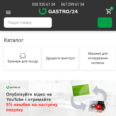
050 335 61 34
067 299 61 34
0
Каталог
Машини для
Душуючі пристрої
полірування
Бункери для льоду
склянок