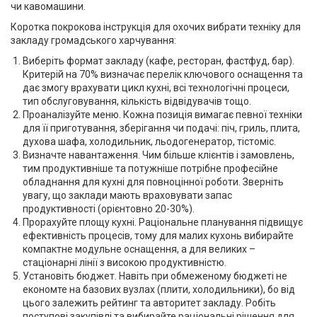
чи кавомашини.
Коротка покрокова інструкція для охочих вибрати техніку для
закладу громадського харчування:
Виберіть формат закладу (кафе, ресторан, фастфуд, бар).
Критерій на 70% визначає перелік ключового оснащення та
дає змогу врахувати цикл кухні, всі технологічні процеси,
тип обслуговування, кількість відвідувачів тощо.
Проаналізуйте меню. Кожна позиція вимагає певної техніки
для її приготування, зберігання чи подачі: піч, гриль, плита,
духова шафа, холодильник, льодогенератор, тістоміс.
Визначте навантаження. Чим більше клієнтів і замовлень,
тим продуктивніше та потужніше потрібне професійне
обладнання для кухні для повноцінної роботи. Зверніть
увагу, що заклади мають враховувати запас
продуктивності (орієнтовно 20-30%).
Прорахуйте площу кухні. Раціональне планування підвищує
ефективність процесів, тому для малих кухонь вибирайте
компактне модульне оснащення, а для великих –
стаціонарні лінії з високою продуктивністю.
Установіть бюджет. Навіть при обмеженому бюджеті не
економте на базових вузлах (плити, холодильники), бо від
цього залежить рейтинг та авторитет закладу. Робіть
поступові закупівлі та вибирайте раціональні рішення для