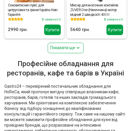
Соковитискач прес для
Міксер для молочних коктейлів
цитрусових та гранат Ізраїль Нові
ZUVER One (Німеччина) мотор
Гарантія
мідний 2 швидкості 400W
В наявності
В наявності
2990 грн.
5640 грн.
Купити
Купити
Показати ще
Професійне обладнання для
ресторанів, кафе та барів в Україні
Gastro24 – перевірений постачальник обладнання для
HoReCa, який пропонує вигідну співпрацю власникам кафе,
ресторанів, барів, готелів та інших закладів громадського
харчування. Ми орієнтовані на комплексне забезпечення
бізнесу: від підбору оснащення до кваліфікованих
консультацій і гарантійного сервісу. Тож саме на нашому сайті
ви можете замовити професійне обладнання для кухні від
провідних брендів, що розраховане на інтенсивне
навантаження, забезпечує швидкість обслуговування та