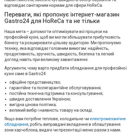
відповідає санітарним нормам для сфери HoReCa.
Переваги, які пропонує інтернет-магазин
Gastro24 для HoReCa та не тільки
Наша мета – допомогти оптимізувати всі процеси на
професійній кухні, щоб ви могли збільшувати прибутковість
бізнесу та розширювати цільову аудиторію. Ми пропонуємо
техніку, яка відповідає головним вимогам: надійність,
продуктивність, зручність, швидкість, безпека та легкий
догляд навіть при великому завантаженні.
Аргументи, чому варто придбати обладнання для професійної
кухні саме в Gastro24:
офіційне представництво;
гарантійне та післягарантійне обслуговування;
постійна технічна підтримка та консультування;
швидке доставлення Україною;
вигідна цінова політика;
великий вибір і наявність товару на складі.
Якщо вам потрібне теплове, холодильне чи
електромеханічне
обладнання
, робіть виправдані вкладення в облаштування
зони харчоблока, видачі чи презентації меню разом з нами.