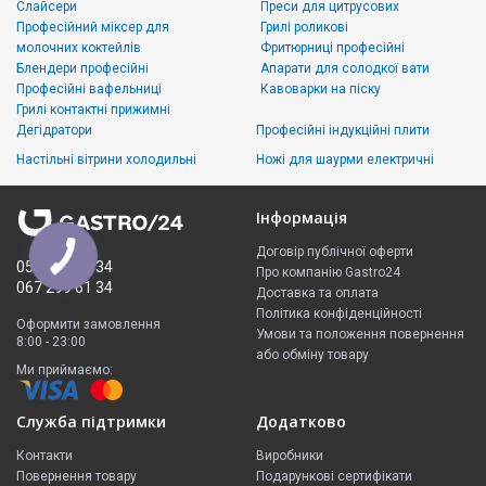
Слайсери
Преси для цитрусових
Професійний міксер для
Грилі роликові
молочних коктейлів
Фритюрниці професійні
Блендери професійні
Апарати для солодкої вати
Професійні вафельниці
Кавоварки на піску
Грилі контактні прижимні
Дегідратори
Професійні індукційні плити
Настільні вітрини холодильні
Ножі для шаурми електричні
Інформація
Договір публічної оферти
050 335 61 34
Про компанію Gastro24
067 299 61 34
Доставка та оплата
Політика конфіденційності
Оформити замовлення
Умови та положення повернення
8:00 - 23:00
або обміну товару
Ми приймаємо:
Служба підтримки
Додатково
Контакти
Виробники
Повернення товару
Подарункові сертифікати