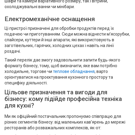
шафи та камери варіативного розміру, так і вітрини,
охолоджувальні ванни чи мінібари.
Електромеханічне оснащення
Ці пристрої призначені для обробки продуктів перед їх
подачею чи приготуванням. Сюди можна віднести м’ясорубки,
слайсери, куттери й інші апарати, які використовують в
заготівельних, гарячих, холодних цехах і навіть на лінії
роздачі.
Такий перелік дає змогу задовольнити запити будь-якого
формату бізнесу, тому, щоб визначити, яке вам потрібно
холодильне, торгове чи
теплове обладнання
, варто
орієнтуватися на проєктування кухонного простору та
специфіку діяльності.
Цільове призначення та вигоди для
бізнесу: кому підійде професійна техніка
для кухні?
Ми як офіційний постачальник пропонуємо співпрацю для
різних сегментів бізнесу: від маленьких кав’ярень до мережі
ресторанів або розважальних комплексів, як-от: