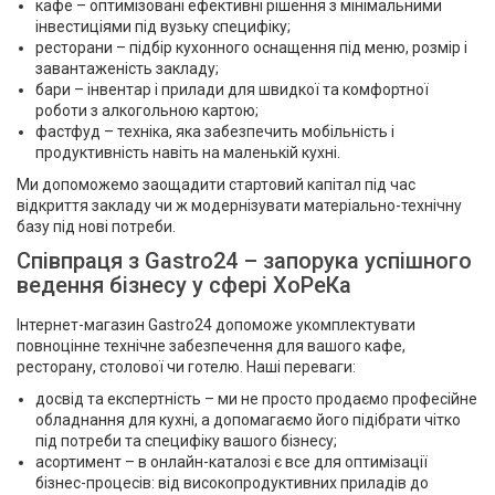
кафе – оптимізовані ефективні рішення з мінімальними
інвестиціями під вузьку специфіку;
ресторани – підбір кухонного оснащення під меню, розмір і
завантаженість закладу;
бари – інвентар і прилади для швидкої та комфортної
роботи з алкогольною картою;
фастфуд – техніка, яка забезпечить мобільність і
продуктивність навіть на маленькій кухні.
Ми допоможемо заощадити стартовий капітал під час
відкриття закладу чи ж модернізувати матеріально-технічну
базу під нові потреби.
Співпраця з Gastro24 – запорука успішного
ведення бізнесу у сфері ХоРеКа
Інтернет-магазин Gastro24 допоможе укомплектувати
повноцінне технічне забезпечення для вашого кафе,
ресторану, столової чи готелю. Наші переваги:
досвід та експертність – ми не просто продаємо професійне
обладнання для кухні, а допомагаємо його підібрати чітко
під потреби та специфіку вашого бізнесу;
асортимент – в онлайн-каталозі є все для оптимізації
бізнес-процесів: від високопродуктивних приладів до