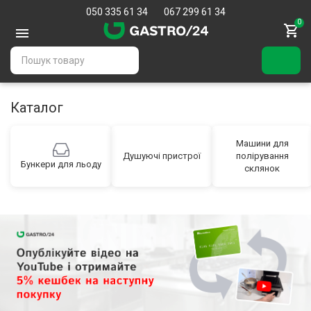
050 335 61 34
067 299 61 34
0
Каталог
Машини для
Душуючі пристрої
полірування
Бункери для льоду
склянок