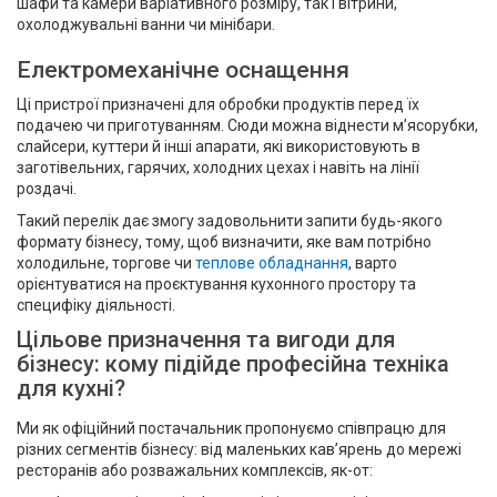
шафи та камери варіативного розміру, так і вітрини,
охолоджувальні ванни чи мінібари.
Електромеханічне оснащення
Ці пристрої призначені для обробки продуктів перед їх
подачею чи приготуванням. Сюди можна віднести м’ясорубки,
слайсери, куттери й інші апарати, які використовують в
заготівельних, гарячих, холодних цехах і навіть на лінії
роздачі.
Такий перелік дає змогу задовольнити запити будь-якого
формату бізнесу, тому, щоб визначити, яке вам потрібно
холодильне, торгове чи
теплове обладнання
, варто
орієнтуватися на проєктування кухонного простору та
специфіку діяльності.
Цільове призначення та вигоди для
бізнесу: кому підійде професійна техніка
для кухні?
Ми як офіційний постачальник пропонуємо співпрацю для
різних сегментів бізнесу: від маленьких кав’ярень до мережі
ресторанів або розважальних комплексів, як-от: