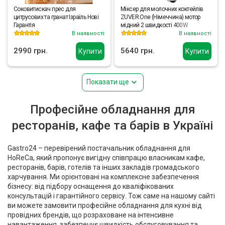
Соковитискач прес для
Міксер для молочних коктейлів
цитрусових та гранат Ізраїль Нові
ZUVER One (Німеччина) мотор
Гарантія
мідний 2 швидкості 400W
В наявності
В наявності
2990 грн.
5640 грн.
Купити
Купити
Показати ще
Професійне обладнання для
ресторанів, кафе та барів в Україні
Gastro24 – перевірений постачальник обладнання для
HoReCa, який пропонує вигідну співпрацю власникам кафе,
ресторанів, барів, готелів та інших закладів громадського
харчування. Ми орієнтовані на комплексне забезпечення
бізнесу: від підбору оснащення до кваліфікованих
консультацій і гарантійного сервісу. Тож саме на нашому сайті
ви можете замовити професійне обладнання для кухні від
провідних брендів, що розраховане на інтенсивне
навантаження, забезпечує швидкість обслуговування та