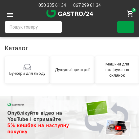
050 335 61 34
067 299 61 34
0
Каталог
Машини для
Душуючі пристрої
полірування
Бункери для льоду
склянок