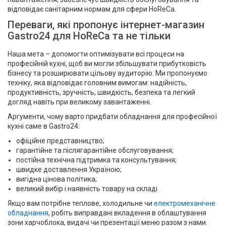
відповідає санітарним нормам для сфери HoReCa.
Переваги, які пропонує інтернет-магазин
Gastro24 для HoReCa та не тільки
Наша мета – допомогти оптимізувати всі процеси на
професійній кухні, щоб ви могли збільшувати прибутковість
бізнесу та розширювати цільову аудиторію. Ми пропонуємо
техніку, яка відповідає головним вимогам: надійність,
продуктивність, зручність, швидкість, безпека та легкий
догляд навіть при великому завантаженні.
Аргументи, чому варто придбати обладнання для професійної
кухні саме в Gastro24:
офіційне представництво;
гарантійне та післягарантійне обслуговування;
постійна технічна підтримка та консультування;
швидке доставлення Україною;
вигідна цінова політика;
великий вибір і наявність товару на складі.
Якщо вам потрібне теплове, холодильне чи
електромеханічне
обладнання
, робіть виправдані вкладення в облаштування
зони харчоблока, видачі чи презентації меню разом з нами.