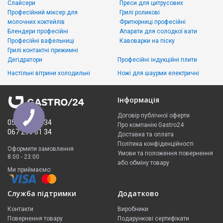
Слайсери
Преси для цитрусових
Професійний міксер для
Грилі роликові
молочних коктейлів
Фритюрниці професійні
Блендери професійні
Апарати для солодкої вати
Професійні вафельниці
Кавоварки на піску
Грилі контактні прижимні
Дегідратори
Професійні індукційні плити
Настільні вітрини холодильні
Ножі для шаурми електричні
Інформація
Договір публічної оферти
050 335 61 34
Про компанію Gastro24
067 299 61 34
Доставка та оплата
Політика конфіденційності
Оформити замовлення
Умови та положення повернення
8:00 - 23:00
або обміну товару
Ми приймаємо:
Служба підтримки
Додатково
Контакти
Виробники
Повернення товару
Подарункові сертифікати