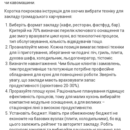
чи кавомашини.
Коротка покрокова інструкція для охочих вибрати техніку для
закладу громадського харчування:
Виберіть формат закладу (кафе, ресторан, фастфуд, бар).
Критерій на 70% визначає перелік ключового оснащення та
дає змогу врахувати цикл кухні, всі технологічні процеси,
тип обслуговування, кількість відвідувачів тощо.
Проаналізуйте меню. Кожна позиція вимагає певної техніки
для її приготування, зберігання чи подачі: піч, гриль, плита,
духова шафа, холодильник, льодогенератор, тістоміс.
Визначте навантаження. Чим більше клієнтів і замовлень,
тим продуктивніше та потужніше потрібне професійне
обладнання для кухні для повноцінної роботи. Зверніть
увагу, що заклади мають враховувати запас
продуктивності (орієнтовно 20-30%).
Прорахуйте площу кухні. Раціональне планування підвищує
ефективність процесів, тому для малих кухонь вибирайте
компактне модульне оснащення, а для великих –
стаціонарні лінії з високою продуктивністю.
Установіть бюджет. Навіть при обмеженому бюджеті не
економте на базових вузлах (плити, холодильники), бо від
цього залежить рейтинг та авторитет закладу. Робіть
поступові закупівлі та вибирайте раціональні рішення для