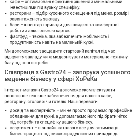
кафе – оптимізовані ефективні рішення з мінімальними
інвестиціями під вузьку специфіку;
ресторани – підбір кухонного оснащення під меню, розмір і
завантаженість закладу;
бари – інвентар і прилади для швидкої та комфортної
роботи з алкогольною картою;
фастфуд – техніка, яка забезпечить мобільність і
продуктивність навіть на маленькій кухні.
Ми допоможемо заощадити стартовий капітал під час
відкриття закладу чи ж модернізувати матеріально-технічну
базу під нові потреби.
Співпраця з Gastro24 – запорука успішного
ведення бізнесу у сфері ХоРеКа
Інтернет-магазин Gastro24 допоможе укомплектувати
повноцінне технічне забезпечення для вашого кафе,
ресторану, столової чи готелю. Наші переваги:
досвід та експертність – ми не просто продаємо професійне
обладнання для кухні, а допомагаємо його підібрати чітко
під потреби та специфіку вашого бізнесу;
асортимент – в онлайн-каталозі є все для оптимізації
бізнес-процесів: від високопродуктивних приладів до