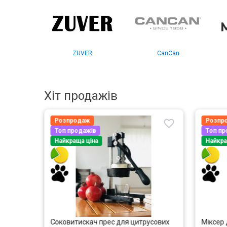
ZUVER
CanCan
Хіт продажів
Розпродаж
Розпр
Топ продажів
Топ пр
Найкраща ціна
Найкра
ER
Соковитискач прес для цитрусових
Міксер 