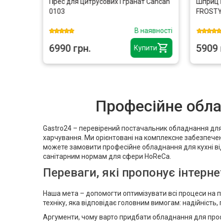
Прес для цитрусових і гранат Cancan
Шприц 
0103
FROSTY
аявності
В наявності
6990 грн.
5909 
ити
Купити
Професійне облад
Gastro24 – перевірений постачальник обладнання для 
харчування. Ми орієнтовані на комплексне забезпеченн
можете замовити професійне обладнання для кухні ві
санітарним нормам для сфери HoReCa.
Переваги, які пропонує інтерн
Наша мета – допомогти оптимізувати всі процеси на п
техніку, яка відповідає головним вимогам: надійність,
Аргументи, чому варто придбати обладнання для профе