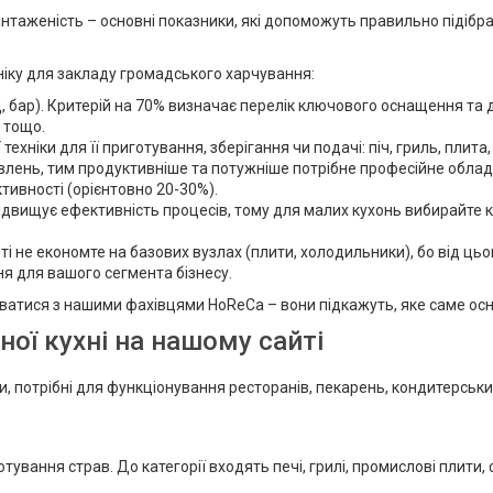
нтаженість – основні показники, які допоможуть правильно підібра
ніку для закладу громадського харчування:
 бар). Критерій на 70% визначає перелік ключового оснащення та дає
в тощо.
ехніки для її приготування, зберігання чи подачі: піч, гриль, плит
влень, тим продуктивніше та потужніше потрібне професійне обладн
тивності (орієнтовно 20-30%).
ідвищує ефективність процесів, тому для малих кухонь вибирайте
не економте на базових вузлах (плити, холодильники), бо від цьо
ня для вашого сегмента бізнесу.
атися з нашими фахівцями HoReCa – вони підкажуть, яке саме осна
ої кухні на нашому сайті
пи, потрібні для функціонування ресторанів, пекарень, кондитерськи
ування страв. До категорії входять печі, грилі, промислові плити,