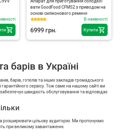
 C9VV
Апарат для приготування солодкої
Ніж дл
вати GoodFood CFM52 з приводом на
FROSTY
основі силіконового ременя
аявності
В наявності
6999 грн.
7166 
ити
Купити
а барів в Україні
ів, барів, готелів та інших закладів громадського
 гарантійного сервісу. Тож саме на нашому сайті ви
 забезпечує швидкість обслуговування та відповідає
тільки
 та розширювати цільову аудиторію. Ми пропонуємо
віть при великому завантаженні.