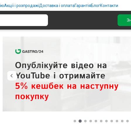
ію
Акції і розпродажі
Доставка і оплата
Гарантія
Блог
Контакти
З