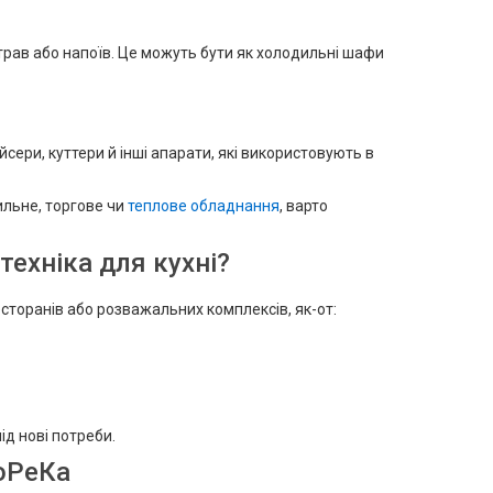
трав або напоїв. Це можуть бути як холодильні шафи
сери, куттери й інші апарати, які використовують в
ильне, торгове чи
теплове обладнання
, варто
техніка для кухні?
сторанів або розважальних комплексів, як-от:
д нові потреби.
ХоРеКа