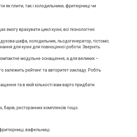
ти як плити, так і холодильники, фритюрниці чи
 змогу врахувати цикл кухні, всі технологічні
а, духова шафа, холодильник, льодогенератор, тістоміс.
ання для кухні для повноцінної роботи. Зверніть
 компактне модульне оснащення, а для великих –
го залежить рейтинг та авторитет закладу. Робіть
щення та в якій кількості вам варто придбати.
х, барів, ресторанних комплексів тощо.
 фритюрниці, вафельниці.