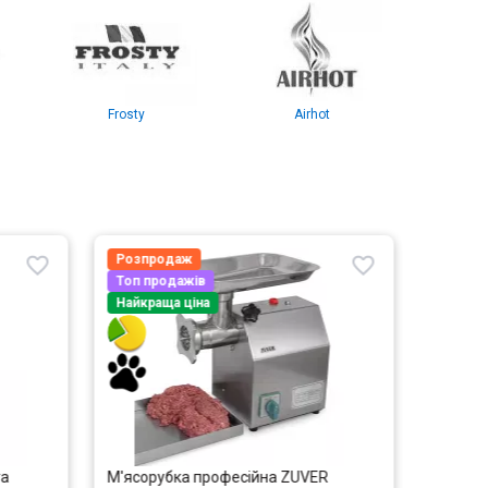
Frosty
Airhot
GGM
Розпродаж
Розпр
Топ продажів
Топ пр
Найкраща ціна
Найкра
та
М'ясорубка професійна ZUVER
Фритюр