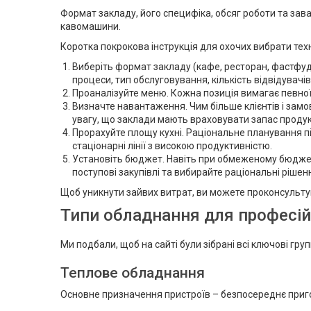
Формат закладу, його специфіка, обсяг роботи та зава
кавомашини.
Коротка покрокова інструкція для охочих вибрати тех
Виберіть формат закладу (кафе, ресторан, фастфуд,
процеси, тип обслуговування, кількість відвідувачі
Проаналізуйте меню. Кожна позиція вимагає певної т
Визначте навантаження. Чим більше клієнтів і замо
увагу, що заклади мають враховувати запас продук
Прорахуйте площу кухні. Раціональне планування п
стаціонарні лінії з високою продуктивністю.
Установіть бюджет. Навіть при обмеженому бюджеті 
поступові закупівлі та вибирайте раціональні рішен
Щоб уникнути зайвих витрат, ви можете проконсультув
Типи обладнання для професійн
Ми подбали, щоб на сайті були зібрані всі ключові гру
Теплове обладнання
Основне призначення пристроїв – безпосереднє пригот