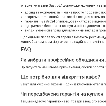
Інтернет-магазин Gastro24 допоможе укомплектувати п
досвід та експертність – ми не просто продаємо про
асортимент – в онлайн-каталозі є все для оптимізац
гарантія – Gastro24 співпрацює винятково з відом
підтримка – безоплатні консультації та допомога 
вигідні умови співпраці для власників закладів гро
Щоб оцінити переваги співпраці з Gastro24, рекоменду
кошти, без компромісів у якості та надійності технічн
FAQ
Як вибрати професійне обладнання 
Орієнтуйтесь на цільове призначення, обсяги роботи, 
Що потрібно для відкриття кафе?
Закупівля кухонної техніки – один із ключових етапів 
Чи передбачена гарантія на куплені
Так, ми надаємо гарантію на всі товари з нашого асор