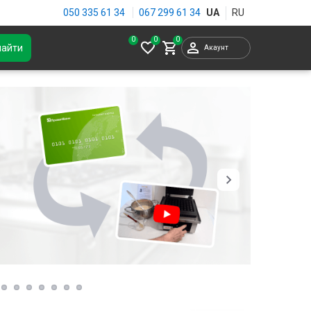
050 335 61 34
067 299 61 34
0
найти
Акаунт