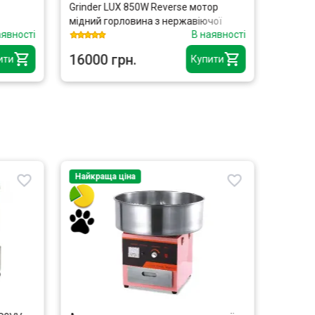
Grinder LUX 850W Reverse мотор
Eldorad
мідний горловина з нержавіючої
перегрі
аявності
В наявності
сталі
16000 грн.
5300 
ити
Купити
Найкраща ціна
Найкра