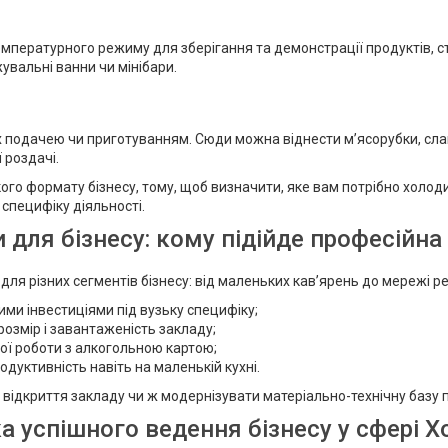
мпературного режиму для зберігання та демонстрації продуктів, с
жувальні ванни чи мінібари.
х подачею чи приготуванням. Сюди можна віднести м’ясорубки, слай
ї роздачі.
ого формату бізнесу, тому, щоб визначити, яке вам потрібно холод
специфіку діяльності.
для бізнесу: кому підійде професійна 
ля різних сегментів бізнесу: від маленьких кав’ярень до мережі ре
ими інвестиціями під вузьку специфіку;
розмір і завантаженість закладу;
ої роботи з алкогольною картою;
одуктивність навіть на маленькій кухні.
ідкриття закладу чи ж модернізувати матеріально-технічну базу пі
ка успішного ведення бізнесу у сфері 