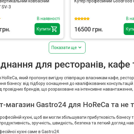
вертикальний ковбасний
Кутер професійний GoodFood
 SV-3
В наявності
В н
грн.
16500 грн.
Купити
Куп
Показати ще
нання для ресторанів, кафе т
HoReCa, який пропонує вигідну співпрацю власникам кафе, ресторан
я бізнесу: від підбору оснащення до кваліфікованих консультацій і
д провідних брендів, що розраховане на інтенсивне навантаження,
ет-магазин Gastro24 для HoReCa та не 
рофесійній кухні, щоб ви могли збільшувати прибутковість бізнесу
 продуктивність, зручність, швидкість, безпека та легкий догляд на
сійної кухні саме в Gastro24: