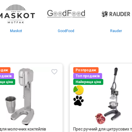
Maskot
GoodFood
Rauder
одаж
Розпродаж
одажів
Топ продажів
ща ціна
Найкраща ціна
для молочних коктейлів
Прес ручний для цитрусових 