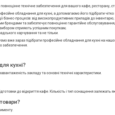
овноцінне технічне забезпечення для вашого кафе, ресторану, сто
фесійне обладнання для кухні, а допомагаємо його підібрати чітко 
ії бізнес-процесів: від високопродуктивних приладів до інвентарю;
ими брендами та забезпечує повноцінне гарантійне обслуговування,
з вибором сприяють успішним покупкам;
мадського харчування та не тільки.
ємо вже зараз підібрати професійне обладнання для кухні на нашом
ого забезпечення.
для кухні?
завантаженість закладу та основні технічні характеристики.
підготовки до відкриття кафе. Кількість і тип оснащення залежать як 
 товари?
тименту.