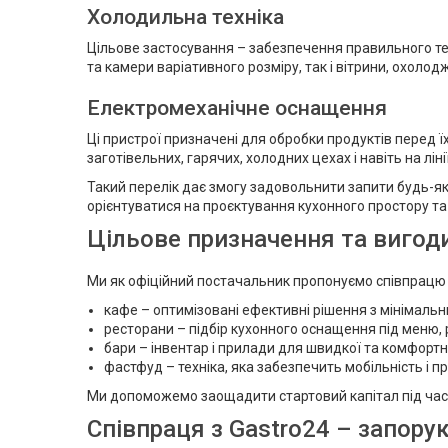
Холодильна техніка
Цільове застосування – забезпечення правильного те
та камери варіативного розміру, так і вітрини, охолод
Електромеханічне оснащення
Ці пристрої призначені для обробки продуктів перед ї
заготівельних, гарячих, холодних цехах і навіть на ліні
Такий перелік дає змогу задовольнити запити будь-як
орієнтуватися на проєктування кухонного простору та 
Цільове призначення та вигоди 
Ми як офіційний постачальник пропонуємо співпрацю д
кафе – оптимізовані ефективні рішення з мінімальн
ресторани – підбір кухонного оснащення під меню, 
бари – інвентар і прилади для швидкої та комфортн
фастфуд – техніка, яка забезпечить мобільність і пр
Ми допоможемо заощадити стартовий капітал під час в
Співпраця з Gastro24 – запору