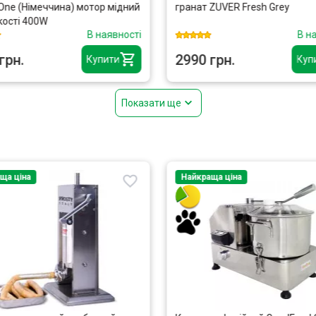
One (Німеччина) мотор мідний
гранат ZUVER Fresh Grey
кості 400W
В наявності
В н
грн.
2990 грн.
Купити
Куп
Показати ще
ща ціна
Найкраща ціна