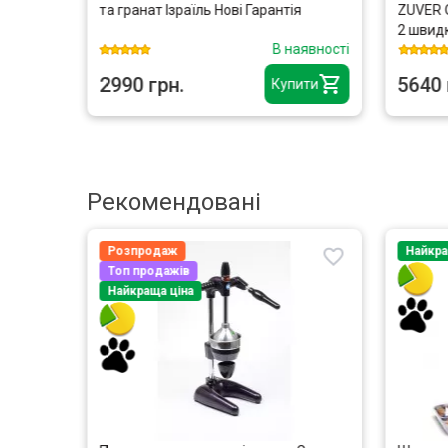
 від
та гранат Ізраїль Нові Гарантія
ZUVER 
2 швид
аявності
В наявності
2990 грн.
5640 
ити
Купити
Рекомендовані
Розпродаж
Найкра
Топ продажів
Найкраща ціна