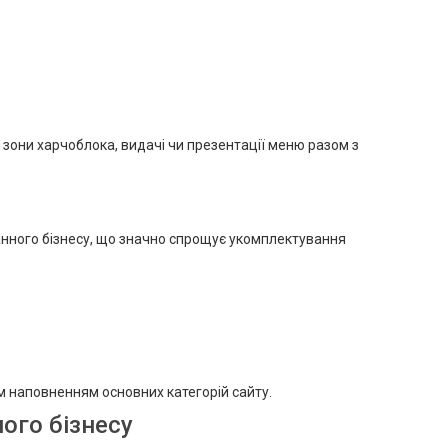
 зони харчоблока, видачі чи презентації меню разом з
ранного бізнесу, що значно спрощує укомплектування
м наповненням основних категорій сайту.
шого бізнесу