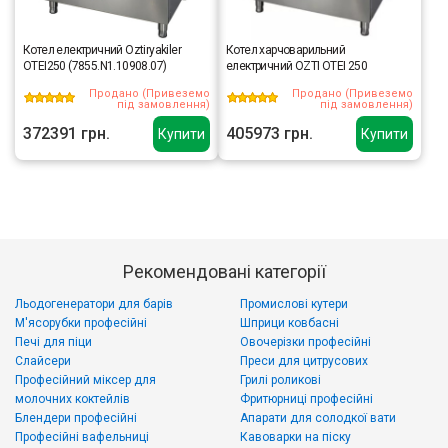
Котел електричний Oztiryakiler
Котел харчоварильний
OTEI250 (7855.N1.10908.07)
електричний OZTI OTEI 250
Продано (Привеземо
Продано (Привеземо
під замовлення)
під замовлення)
372391 грн.
405973 грн.
Купити
Купити
Рекомендовані категорії
Льодогенератори для барів
Промислові кутери
М'ясорубки професійні
Шприци ковбасні
Печі для піци
Овочерізки професійні
Слайсери
Преси для цитрусових
Професійний міксер для
Грилі роликові
молочних коктейлів
Фритюрниці професійні
Блендери професійні
Апарати для солодкої вати
Професійні вафельниці
Кавоварки на піску