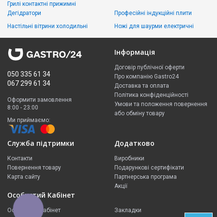
Грилі контактні прижимні
Дегідратори
Професійні індукційні плити
Настільні вітрини холодильні
Ножі для шаурми електричні
Інформація
Договір публічної оферти
050 335 61 34
Про компанію Gastro24
067 299 61 34
Доставка та оплата
Політика конфіденційності
Оформити замовлення
Умови та положення повернення
8:00 - 23:00
або обміну товару
Ми приймаємо:
Служба підтримки
Додатково
Контакти
Виробники
Повернення товару
Подарункові сертифікати
Карта сайту
Партнерська програма
Акції
Особистий Кабінет
КНОПКА
Особистий Кабінет
Закладки
ЗВ'ЯЗКУ