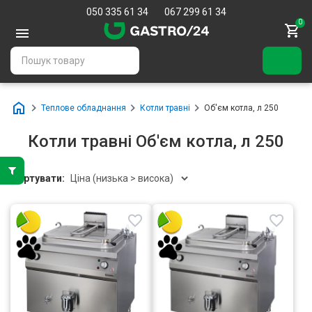
050 335 61 34
067 299 61 34
0
Теплове обладнання
Котли травні
Об'єм котла, л 250
Котли травні Об'єм котла, л 250
Сортувати: