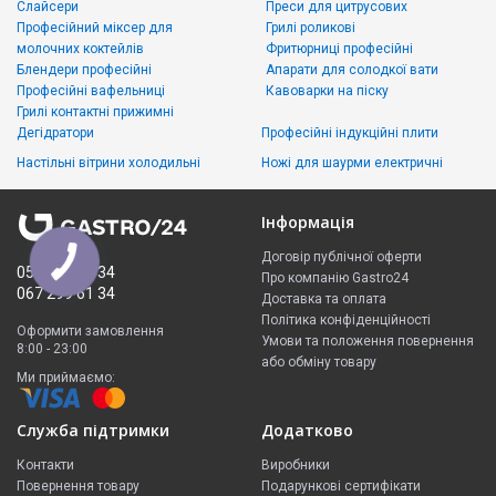
Слайсери
Преси для цитрусових
Професійний міксер для
Грилі роликові
молочних коктейлів
Фритюрниці професійні
Блендери професійні
Апарати для солодкої вати
Професійні вафельниці
Кавоварки на піску
Грилі контактні прижимні
Дегідратори
Професійні індукційні плити
Настільні вітрини холодильні
Ножі для шаурми електричні
Інформація
Договір публічної оферти
050 335 61 34
Про компанію Gastro24
067 299 61 34
Доставка та оплата
Політика конфіденційності
Оформити замовлення
Умови та положення повернення
8:00 - 23:00
або обміну товару
Ми приймаємо:
Служба підтримки
Додатково
Контакти
Виробники
Повернення товару
Подарункові сертифікати