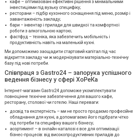
кафе – оптимізовані ефективні рішення з мінімальними
інвестиціями під вузьку специфіку;
ресторани – підбір кухонного оснащення під меню, розмір і
завантаженість закладу;
бари – інвентар і прилади для швидкої та комфортної
роботи з алкогольною картою;
фастфуд – техніка, яка забезпечить мобільність і
продуктивність навіть на маленькій кухні.
Ми допоможемо заощадити стартовий капітал під час
відкриття закладу чи ж модернізувати матеріально-технічну
базу під нові потреби.
Співпраця з Gastro24 – запорука успішного
ведення бізнесу у сфері ХоРеКа
Інтернет-магазин Gastro24 допоможе укомплектувати
повноцінне технічне забезпечення для вашого кафе,
ресторану, столової чи готелю. Наші переваги:
досвід та експертність – ми не просто продаємо професійне
обладнання для кухні, а допомагаємо його підібрати чітко
під потреби та специфіку вашого бізнесу;
асортимент – в онлайн-каталозі є все для оптимізації
бізнес-процесів: від високопродуктивних приладів до