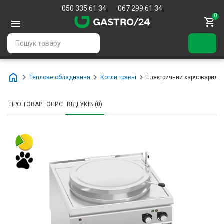
050 335 61 34
067 299 61 34
0
Теплове обладнання
Котли травні
Електричний харчовариль
ПРО ТОВАР
ОПИС
ВІДГУКІВ (0)