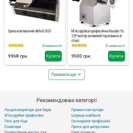
Гриль контактний Airhot DCG
М'ясорубка професійна Rauder YL-
12P мотор алюміній горловина зі
сталі
В наявності
В наявності
9968 грн.
9500 грн.
Купити
Купити
Показати ще
Рекомендовані категорії
Льодогенератори для барів
Промислові кутери
М'ясорубки професійні
Шприци ковбасні
Печі для піци
Овочерізки професійні
Слайсери
Преси для цитрусових
Професійний міксер для
Грилі роликові