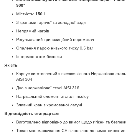
900"
Місткість:
150 l
З кранами гарячої та холодної води
Непрямий нагрів
Регульований трипозиційний перемикач
Опалення парою низького тиску 0,5 bar
Із термостатом безпеки
Якість
Корпус виготовлений з високоякісного Нержавіюча сталь
AISI 304
Дно з нержавіючої сталі AISI 316
Нагрівальний елемент зі сталі Incoloy
Зливний кран з хромованої латуні
Відповідність стандартам
Виготовлено відповідно до вимог щодо гігієни та безпеки
Товар має маркування CE відповідно до вимог директив