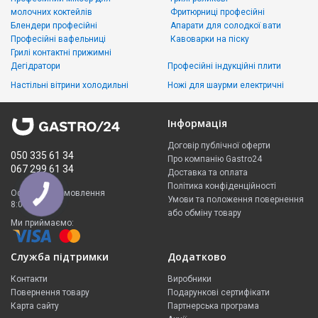
молочних коктейлів
Фритюрниці професійні
Блендери професійні
Апарати для солодкої вати
Професійні вафельниці
Кавоварки на піску
Грилі контактні прижимні
Дегідратори
Професійні індукційні плити
Настільні вітрини холодильні
Ножі для шаурми електричні
Інформація
Договір публічної оферти
050 335 61 34
Про компанію Gastro24
067 299 61 34
Доставка та оплата
Політика конфіденційності
Оформити замовлення
Умови та положення повернення
8:00 - 23:00
або обміну товару
Ми приймаємо:
Служба підтримки
Додатково
Контакти
Виробники
Повернення товару
Подарункові сертифікати
Карта сайту
Партнерська програма