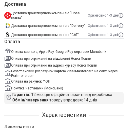
Доставка
Доставка транспортною компанією “Нова
Орієнтовно 1-3 дні
пошта”
Доставка транспортною компанією “Delivery”
Орієнтовно 1-3 дні
Доставка транспортною компанією “САТ”
Орієнтовно 1-3 дні
Оплата
Оплата карткою, Apple Pay, Google Pay сервісом Monobank
Оплата при отриманні на відділенні Нової Пошти
Оплата при отриманні на адресі кур'єру Нової Пошти
Безготівковий розрахунок картою Visa/Mastercard на сайті через
Portmone.com
Оплата на рахунок ФОП
Покупка частинами (МоноБанк)
Гарантія.
12 місяців офіційної гарантії від виробника
Обмін/повернення
товару впродовж 14 днів
Характеристики
Довжина нетто