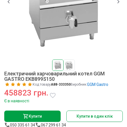
Електричний харчоварильний котел GGM
GASTRO EKB899S150
GGM Gastro
Код товару
A88-333350
Виробник:
458823 грн.
Є в наявності
Купити
Купити в один клік
050 335 61 34
067 299 61 34