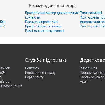
Рекомендовані категорії
Професійний міксер для молочних
Грилі роликові
коктейлів
Фритюрниці про
ійні
Блендери професійні
Апарати для со
вих
Професійні вафельниці
Кавоварки на пі
Грилі контактні прижимні
Служба підтримки
Додатков
 оферти
Контакти
Виробники
ro24
Повернення товару
Подарункові се
а
Карта сайту
Партнерська пр
ійності
Акції
ня повернення