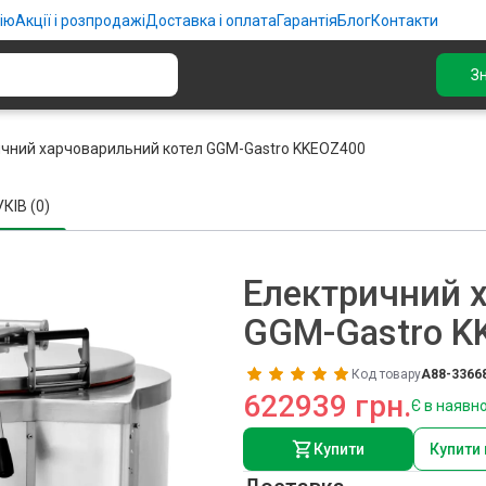
ію
Акції і розпродажі
Доставка і оплата
Гарантія
Блог
Контакти
З
чний харчоварильний котел GGM-Gastro KKEOZ400
КІВ (0)
Електричний 
GGM-Gastro K
Код товару
A88-3366
622939 грн.
Є в наявно
Купити
Купити 