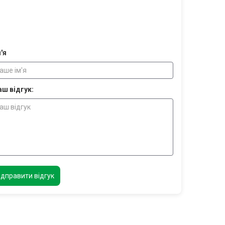
'я
аш відгук:
ідправити відгук