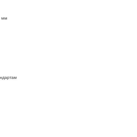
8 мм
андартам