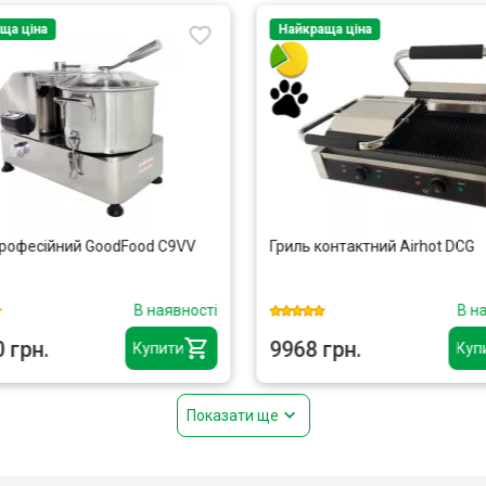
ща ціна
Найкраща ціна
професійний GoodFood C9VV
Гриль контактний Airhot DCG
В наявності
В н
 грн.
9968 грн.
Купити
Куп
Показати ще