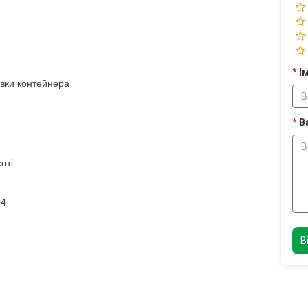
Ім
ивки контейнера
В
оті
04
В