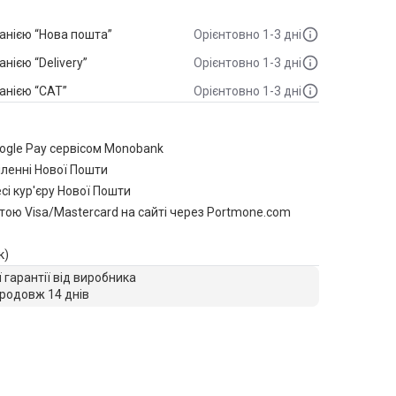
анією “Нова пошта”
Орієнтовно 1-3 дні
ією “Delivery”
Орієнтовно 1-3 дні
анією “САТ”
Орієнтовно 1-3 дні
oogle Pay сервісом Monobank
іленні Нової Пошти
сі кур'єру Нової Пошти
тою Visa/Mastercard на сайті через Portmone.com
к)
ї гарантії від виробника
родовж 14 днів