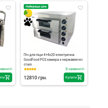
Найкраща ціна
Розпр
Топ пр
Найкра
Піч для піци 4+4х20 електрична
Прес дл
GoodFood PO2 камера з нержавіючої
0103
сталі
аявності
В наявності
12810 грн.
6990 
ити
Купити