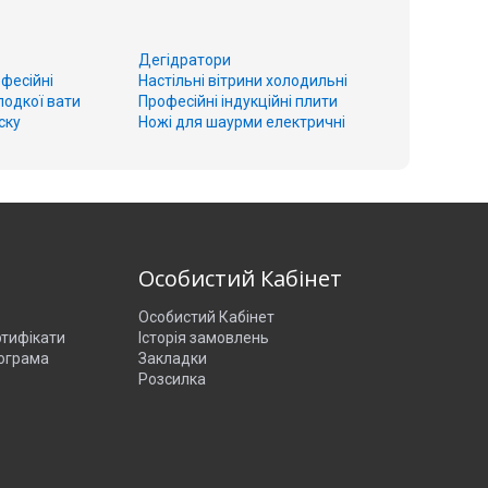
Дегідратори
фесійні
Настільні вітрини холодильні
лодкої вати
Професійні індукційні плити
ску
Ножі для шаурми електричні
о
Особистий Кабінет
Особистий Кабінет
ртифікати
Історія замовлень
ограма
Закладки
Розсилка