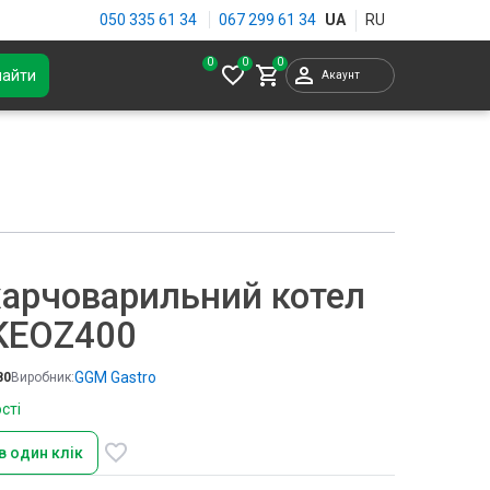
050 335 61 34
067 299 61 34
0
найти
Акаунт
харчоварильний котел
KEOZ400
GGM Gastro
80
Виробник:
сті
в один клік