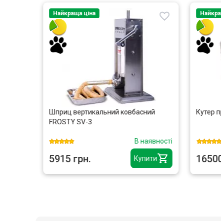
Найкраща ціна
Найкра
х
Шприц вертикальний ковбасний
Кутер 
HK
FROSTY SV-3
аявності
В наявності
5915 грн.
16500
ити
Купити