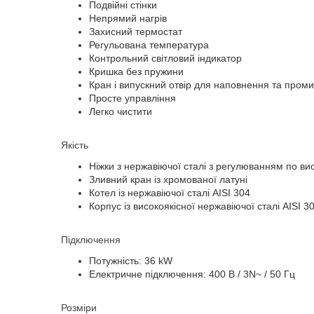
Подвійні стінки
Непрямий нагрів
Захисний термостат
Регульована температура
Контрольний світловий індикатор
Кришка без пружини
Кран і випускний отвір для наповнення та пром
Просте управління
Легко чистити
Якість
Ніжки з нержавіючої сталі з регулюванням по вис
Зливний кран із хромованої латуні
Котел із нержавіючої сталі AISI 304
Корпус із високоякісної нержавіючої сталі AISI 3
Підключення
Потужність: 36 kW
Електричне підключення: 400 В / 3N~ / 50 Гц
Розміри