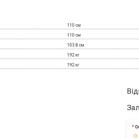
110 см
110 см
103.8 см
192 кг
192 кг
Від
Зал
О