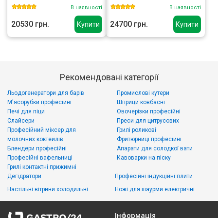
В наявності
В наявності
20530 грн.
24700 грн.
Купити
Купити
Рекомендовані категорії
Льодогенератори для барів
Промислові кутери
М'ясорубки професійні
Шприци ковбасні
Печі для піци
Овочерізки професійні
Слайсери
Преси для цитрусових
Професійний міксер для
Грилі роликові
молочних коктейлів
Фритюрниці професійні
Блендери професійні
Апарати для солодкої вати
Професійні вафельниці
Кавоварки на піску
Грилі контактні прижимні
Дегідратори
Професійні індукційні плити
Настільні вітрини холодильні
Ножі для шаурми електричні
Інформація