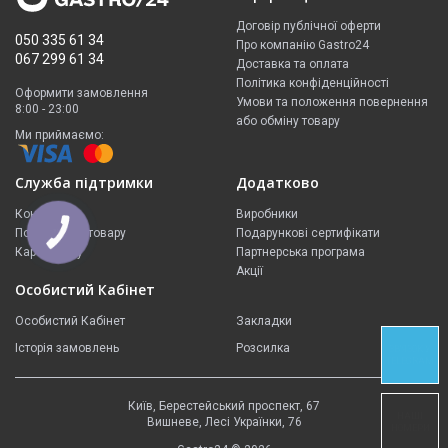
Договір публічної оферти
050 335 61 34
Про компанію Gastro24
067 299 61 34
Доставка та оплата
Політика конфіденційності
Оформити замовлення
Умови та положення повернення
8:00 - 23:00
або обміну товару
Ми приймаємо:
Служба підтримки
Додатково
Контакти
Виробники
Повернення товару
Подарункові сертифікати
КНОПКА
ЗВ'ЯЗКУ
Карта сайту
Партнерська програма
Акції
Особистий Кабінет
Особистий Кабінет
Закладки
Історія замовлень
Розсилка
ЗВ'ЯЗОК У
TELEGRAM
Київ, Берестейський проспект, 67
НАШІ
Вишневе, Лесі Українки, 76
НОМЕРИ