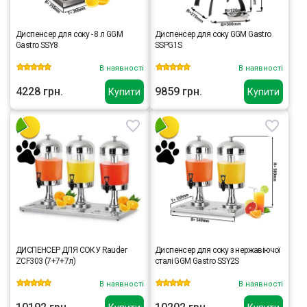
Диспенсер для соку - 8 л GGM
Диспенсер для соку GGM Gastro
Gastro SSY8
SSPG1S
В наявності
В наявності
4228 грн.
9859 грн.
Купити
Купити
ДИСПЕНСЕР ДЛЯ СОКУ Rauder
Диспенсер для соку з нержавіючої
ZCF303 (7+7+7л)
сталі GGM Gastro SSY2S
В наявності
В наявності