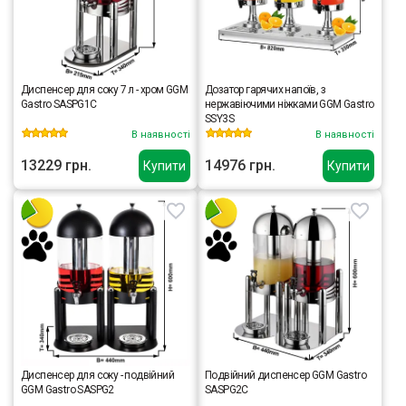
Диспенсер для соку 7 л - хром GGM
Дозатор гарячих напоїв, з
Gastro SASPG1C
нержавіючими ніжками GGM Gastro
SSY3S
В наявності
В наявності
13229 грн.
14976 грн.
Купити
Купити
Диспенсер для соку - подвійний
Подвійний диспенсер GGM Gastro
GGM Gastro SASPG2
SASPG2C