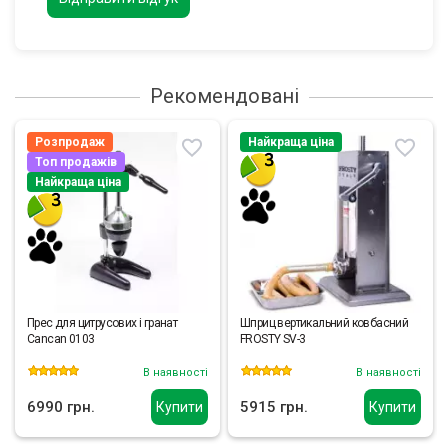
Рекомендовані
Розпродаж
Найкраща ціна
Топ продажів
Найкраща ціна
Прес для цитрусових і гранат
Шприц вертикальний ковбасний
Cancan 0103
FROSTY SV-3
В наявності
В наявності
6990 грн.
5915 грн.
Купити
Купити