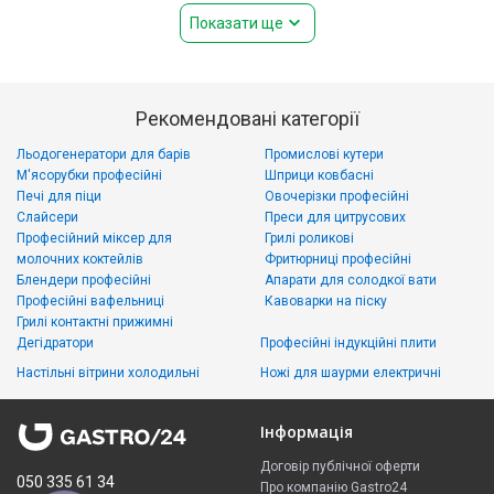
Показати ще
Рекомендовані категорії
Льодогенератори для барів
Промислові кутери
М'ясорубки професійні
Шприци ковбасні
Печі для піци
Овочерізки професійні
Слайсери
Преси для цитрусових
Професійний міксер для
Грилі роликові
молочних коктейлів
Фритюрниці професійні
Блендери професійні
Апарати для солодкої вати
Професійні вафельниці
Кавоварки на піску
Грилі контактні прижимні
Дегідратори
Професійні індукційні плити
Настільні вітрини холодильні
Ножі для шаурми електричні
Інформація
Договір публічної оферти
050 335 61 34
Про компанію Gastro24