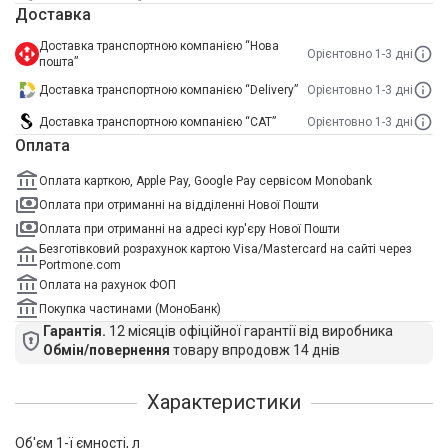
Доставка
Доставка транспортною компанією “Нова
Орієнтовно 1-3 дні
пошта”
Доставка транспортною компанією “Delivery”
Орієнтовно 1-3 дні
Доставка транспортною компанією “САТ”
Орієнтовно 1-3 дні
Оплата
Оплата карткою, Apple Pay, Google Pay сервісом Monobank
Оплата при отриманні на відділенні Нової Пошти
Оплата при отриманні на адресі кур'єру Нової Пошти
Безготівковий розрахунок картою Visa/Mastercard на сайті через
Portmone.com
Оплата на рахунок ФОП
Покупка частинами (МоноБанк)
Гарантія.
12 місяців офіційної гарантії від виробника
Обмін/повернення
товару впродовж 14 днів
Характеристики
Об'єм 1-ї ємності, л