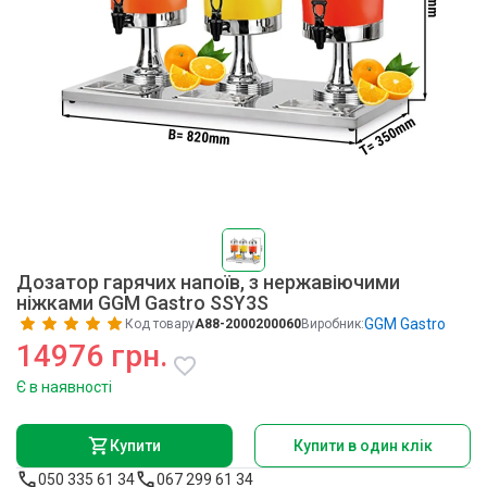
Дозатор гарячих напоїв, з нержавіючими
ніжками GGM Gastro SSY3S
GGM Gastro
Код товару
A88-2000200060
Виробник:
14976 грн.
Є в наявності
Купити
Купити в один клік
050 335 61 34
067 299 61 34