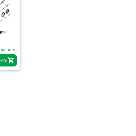
gast
аявності
ити