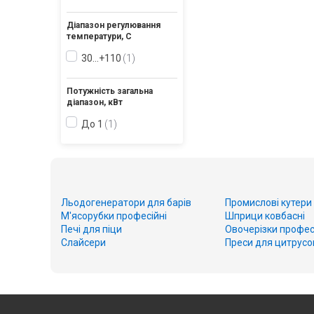
Діапазон регулювання
температури, С
30…+110
1
Потужність загальна
діапазон, кВт
До 1
1
Льодогенератори для барів
Промислові кутери
М'ясорубки професійні
Шприци ковбасні
Печі для піци
Овочерізки профес
Слайсери
Преси для цитрусо