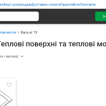
ію
Акції і розпродажі
Доставка і оплата
Гарантія
Блог
Контакти
З
лові мости
Вага, кг 19
еплові поверхні та теплові мо