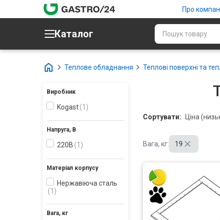
Про компан
Каталог
Теплове обладнання
Теплові поверхні та теп
Т
Виробник
Kogast
1
Сортувати:
Напруга, В
Вага, кг:
19
220В
1
Матеріал корпусу
Нержавіюча сталь
1
Вага, кг