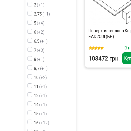
2
+1
2,75
+1
5
+4
Поверхня теплова Ko
6
+2
EAD2CDI (БН)
6,5
+1
В н
7
+3
108472 грн.
Куп
8
+1
8,7
+1
10
+2
11
+1
12
+1
14
+1
15
+1
16
+12