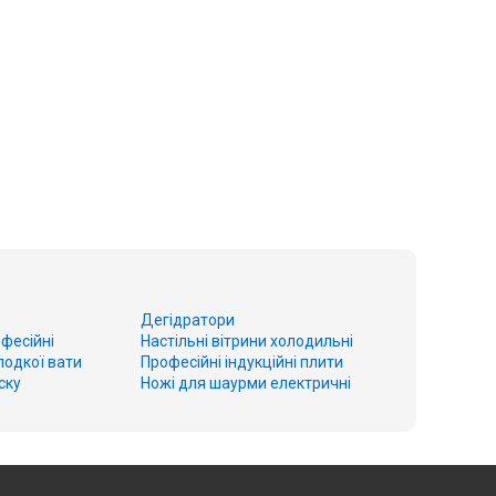
Дегідратори
фесійні
Настільні вітрини холодильні
лодкої вати
Професійні індукційні плити
ску
Ножі для шаурми електричні