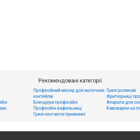
Рекомендовані категорії
Професійний міксер для молочних
Грилі роликові
коктейлів
Фритюрниці про
ійні
Блендери професійні
Апарати для со
вих
Професійні вафельниці
Кавоварки на пі
Грилі контактні прижимні