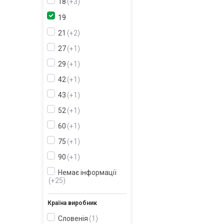
18
+3
19
21
+2
27
+1
29
+1
42
+1
43
+1
52
+1
60
+1
75
+1
90
+1
Немає інформації
+25
Країна виробник
Словенія
1