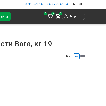
050 335 61 34
067 299 61 34
0
найти
Акаунт
сти Вага, кг 19
Вид: