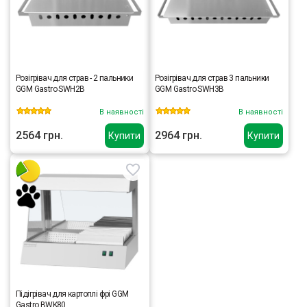
Розігрівач для страв - 2 пальники
Розігрівач для страв 3 пальники
GGM Gastro SWH2B
GGM Gastro SWH3B
В наявності
В наявності
2564 грн.
2964 грн.
Купити
Купити
Підігрівач для картоплі фрі GGM
Gastro BWK80