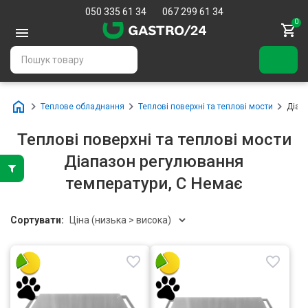
050 335 61 34
067 299 61 34
0
Теплове обладнання
Теплові поверхні та теплові мости
Діап
Теплові поверхні та теплові мости
Діапазон регулювання
температури, С Немає
Сортувати: