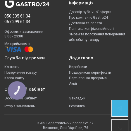
Інформація
Договір публічної оферти
050 335 61 34
Про компанію Gastro24
067 299 61 34
Доставка та оплата
Політика конфіденційності
Оформити замовлення
Умови та положення повернення
8:00 - 23:00
або обміну товару
Ми приймаємо:
Служба підтримки
Додатково
Контакти
Виробники
Повернення товару
Подарункові сертифікати
Карта сайту
Партнерська програма
Акції
Особистий Кабінет
КНОПКА
ЗВ'ЯЗКУ
Особистий Кабінет
Закладки
Історія замовлень
Розсилка
ЗВ'ЯЗОК У
TELEGRAM
Київ, Берестейський проспект, 67
НАШІ
Вишневе, Лесі Українки, 76
НОМЕРИ