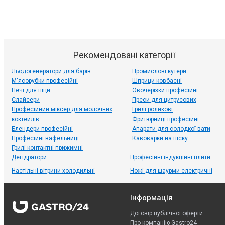
Рекомендовані категорії
Льодогенератори для барів
Промислові кутери
М'ясорубки професійні
Шприци ковбасні
Печі для піци
Овочерізки професійні
Слайсери
Преси для цитрусових
Професійний міксер для молочних
Грилі роликові
коктейлів
Фритюрниці професійні
Блендери професійні
Апарати для солодкої вати
Професійні вафельниці
Кавоварки на піску
Грилі контактні прижимні
Дегідратори
Професійні індукційні плити
Настільні вітрини холодильні
Ножі для шаурми електричні
Інформація
Договір публічної оферти
Про компанію Gastro24