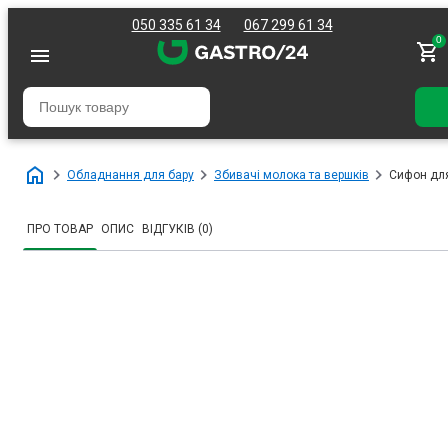
050 335 61 34
067 299 61 34
0
Обладнання для бару
Збивачі молока та вершків
Сифон для
ПРО ТОВАР
ОПИС
ВІДГУКІВ (0)