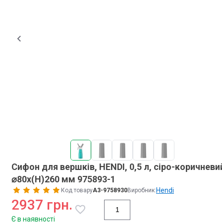
Сифон для вершків, HENDI, 0,5 л, сіро-коричневи
⌀80x(H)260 мм 975893-1
Hendi
Код товару
A3-9758930
Виробник:
2937 грн.
Є в наявності