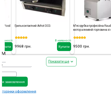
GoodFood
Гриль контактний Airhot DCG
М'ясорубка професійна Raude
мотор алюміній горловина зі 
наявності
В наявності
9968 грн.
9500 грн.
Купити
Купити
амовлення
Показати ще
ти замовлення
 сторінки оформлення