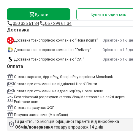
Купити
Купити в один клік
050 335 61 34
067 299 61 34
Доставка
Доставка транспортною компанією “Нова пошта”
Орієнтовно 1-3 дн
Доставка транспортною компанією “Delivery”
Орієнтовно 1-3 дн
Доставка транспортною компанією “САТ”
Орієнтовно 1-3 дн
Оплата
Оплата карткою, Apple Pay, Google Pay сервісом Monobank
Оплата при отриманні на відділенні Нової Пошти
Оплата при отриманні на адресі кур'єру Нової Пошти
Безготівковий розрахунок картою Visa/Mastercard на сайті через
Portmone.com
Оплата на рахунок ФОП
Покупка частинами (МоноБанк)
Гарантія.
12 місяців офіційної гарантії від виробника
Обмін/повернення
товару впродовж 14 днів