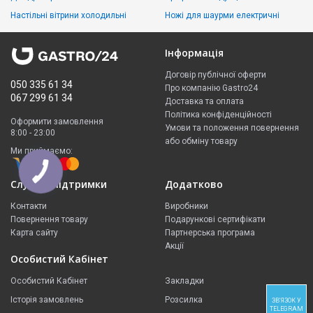
Настільні вітрини холодильні
Ножі для шаурми електричні
Інформація
Договір публічної оферти
050 335 61 34
Про компанію Gastro24
067 299 61 34
Доставка та оплата
Політика конфіденційності
Оформити замовлення
Умови та положення повернення
8:00 - 23:00
або обміну товару
Ми приймаємо:
Служба підтримки
Додатково
Контакти
Виробники
Повернення товару
Подарункові сертифікати
Карта сайту
Партнерська програма
Акції
Особистий Кабінет
Особистий Кабінет
Закладки
Історія замовлень
Розсилка
ЗВ'ЯЗОК У
TELEGRAM