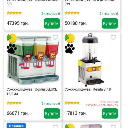
8/3
3x9
В наявності
В наявності
47395 грн.
50180 грн.
Купити
Купити
Сокоохолоджувач Ugolini DELUXE
Сокоохолоджувач Remta ST18
12/3 AA
Уточнюйте
В наявності
актуальність прайсу
66671 грн.
17813 грн.
Купити
Купити
Новинка