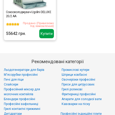
Сокоохолоджувач Ugolini DELUXE
20/2 AA
Продано (Привеземо
під замовлення)
55642 грн.
Купити
Рекомендовані категорії
Льодогенератори для барів
Промислові кутери
М'ясорубки професійні
Шприци ковбасні
Печі для піци
Овочерізки професійні
Слайсери
Преси для цитрусових
Професійний міксер для
Грилі роликові
молочних коктейлів
Фритюрниці професійні
Блендери професійні
Апарати для солодкої вати
Професійні вафельниці
Кавоварки на піску
Грилі контактні прижимні
Дегідратори
Професійні індукційні плити