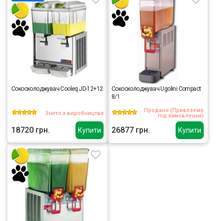
Сокоохолоджувач Cooleq JD-12+12
Сокоохолоджувач Ugolini Compact
8/1
Продано (Привеземо
Знято з виробництва
під замовлення)
18720 грн.
26877 грн.
Купити
Купити