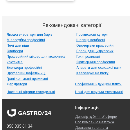
Рекомендовані категорії
Льодогенератори для барів
Промислові кутери
М'ясорубки професійні
Шприци ковбасні
Печі для піци
Овочерізки професійні
Слайсери
Преси для цитрусових
Професійний міксер для молочних
Грилі роликові
коктейлів
Фритюрниці професійні
Блендери професійні
Апарати для солодкої вати
Професійні вафельниці
Кавоварки на піску
Грилі контактні прижимні
Дегідратори
Професійні індукційні плити
Настільні вітрини холодильні
Ножі для шаурми електричні
Інформація
Договір публічної оферти
Про компанію Gastro24
050 335 61 34
Доставка та оплата