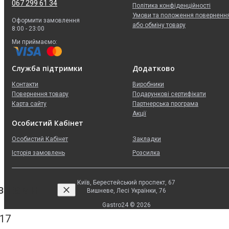
067 299 61 34
Політика конфіденційності
Умови та положення поверненн
Оформити замовлення
або обміну товару
8:00 - 23:00
Ми приймаємо:
Служба підтримки
Додатково
Контакти
Виробники
Повернення товару
Подарункові сертифікати
Карта сайту
Партнерська програма
Акції
Особистий Кабінет
Особистий Кабінет
Закладки
Історія замовлень
Розсилка
Київ, Берестейський проспект, 67
 з нами
Вишневе, Лесі Українки, 76
Gastro24 © 2026
 17