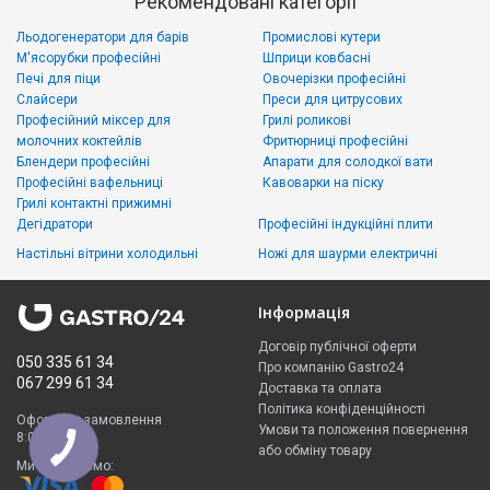
Рекомендовані категорії
Льодогенератори для барів
Промислові кутери
М'ясорубки професійні
Шприци ковбасні
Печі для піци
Овочерізки професійні
Слайсери
Преси для цитрусових
Професійний міксер для
Грилі роликові
молочних коктейлів
Фритюрниці професійні
Блендери професійні
Апарати для солодкої вати
Професійні вафельниці
Кавоварки на піску
Грилі контактні прижимні
Дегідратори
Професійні індукційні плити
Настільні вітрини холодильні
Ножі для шаурми електричні
Інформація
Договір публічної оферти
050 335 61 34
Про компанію Gastro24
067 299 61 34
Доставка та оплата
Політика конфіденційності
Оформити замовлення
Умови та положення повернення
8:00 - 23:00
або обміну товару
Ми приймаємо: