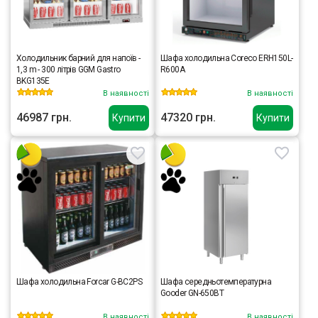
Холодильник барний для напоїв -
Шафа холодильна Coreco ERH150L-
1,3 m - 300 літрів GGM Gastro
R600A
BKG135E
В наявності
В наявності
46987 грн.
47320 грн.
Купити
Купити
Шафа холодильна Forcar G-BC2PS
Шафа середньотемпературна
Gooder GN-650BT
В наявності
В наявності