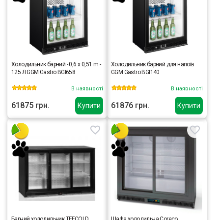
Холодильник барний - 0,6 x 0,51 m -
Холодильник барний для напоїв
125 Л GGM Gastro BGI658
GGM Gastro BGI140
В наявності
В наявності
61875 грн.
61876 грн.
Купити
Купити
Барний холодильник TEFCOLD
Шафа холодильна Coreco