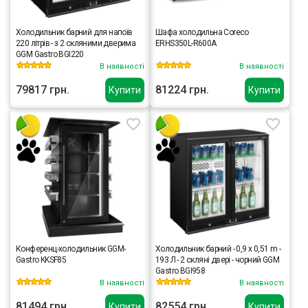
Холодильник барний для напоїв
Шафа холодильна Coreco
220 літрів - з 2 скляними дверима
ERHS350L-R600A
GGM Gastro BGI220
В наявності
В наявності
79817 грн.
81224 грн.
Купити
Купити
Конференц-холодильник GGM-
Холодильник барний - 0,9 x 0,51 m -
Gastro KKSF85
193 Л - 2 скляні двері - чорний GGM
Gastro BGI958
В наявності
В наявності
81494 грн.
82554 грн.
Купити
Купити