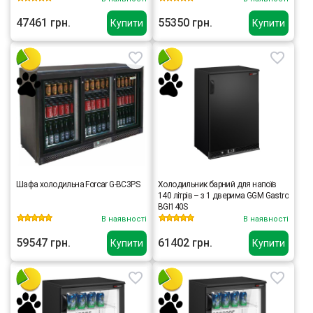
47461 грн.
55350 грн.
Купити
Купити
Шафа холодильна Forcar G-BC3PS
Холодильник барний для напоїв
140 літрів – з 1 дверима GGM Gastro
BGI140S
В наявності
В наявності
59547 грн.
61402 грн.
Купити
Купити