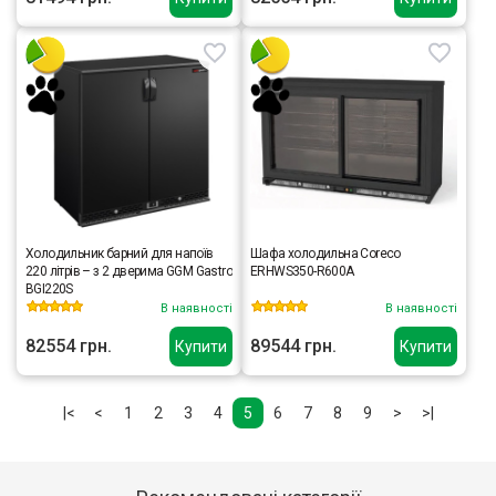
Холодильник барний для напоїв
Шафа холодильна Coreco
220 літрів – з 2 дверима GGM Gastro
ERHWS350-R600A
BGI220S
В наявності
В наявності
82554 грн.
89544 грн.
Купити
Купити
|<
<
1
2
3
4
5
6
7
8
9
>
>|