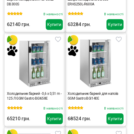
DB300S
ERHS250L-R600A
В наявності
В наявності
62140 грн.
63284 грн.
Купити
Купити
Холодильник барний - 0,6 x 0,51 m -
Холодильник барний для напоїв
125 Л GGM Gastro BGI658E
GGM Gastro BGI140E
В наявності
В наявності
65210 грн.
68524 грн.
Купити
Купити