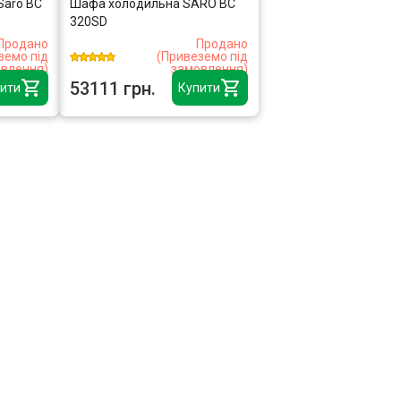
Saro BC
Шафа холодильна SARO BC
320SD
Продано
Продано
земо під
(Привеземо під
влення)
замовлення)
53111 грн.
ити
Купити