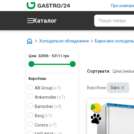
Про компан
Каталог
Холодильне обладнання
Барні міні-холодиль
Ціна
32056
-
53111
грн.
Сортувати:
Виробник
Виробник:
Saro
AB Group
+1
Ankemoller
+1
Bartscher
+3
Berg
+7
Coreco
+7