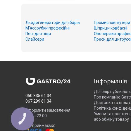
Льодогенератори для барів
Промислові кутери
М'ясорубки професійні
Шприци ковбасні
Печі для піци
Овочерізки профес
Слайсери
Преси для цитрусо
Інформація
Договір публічної
050 335 61 34
Про компанію Gast
067 299 61 34
Доставка та оплат
Політика конфіденц
Оформити замовлення
Умови та положен
8:00 - 23:00
або обміну товару
КНОПКА
ЗВ'ЯЗКУ
Ми приймаємо: