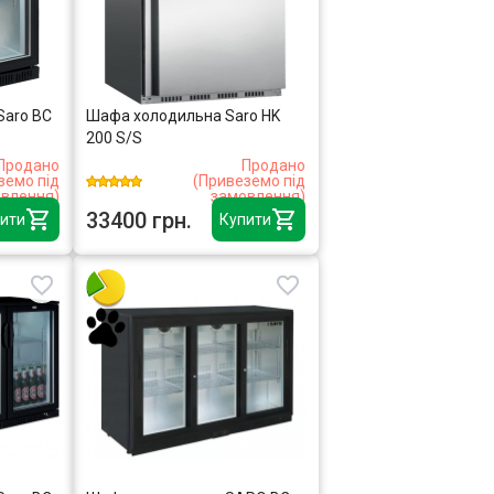
Saro BC
Шафа холодильна Saro HK
200 S/S
Продано
Продано
земо під
(Привеземо під
влення)
замовлення)
33400 грн.
ити
Купити