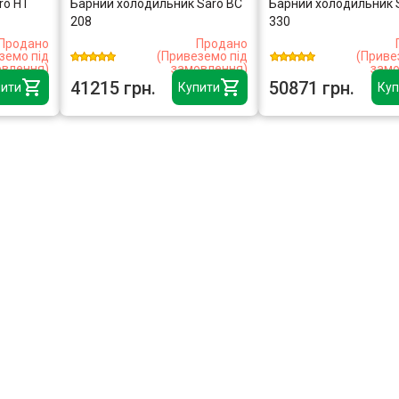
ro HT
Барний холодильник Saro BC
Барний холодильник 
208
330
Продано
Продано
земо під
(Привеземо під
(Приве
влення)
замовлення)
замо
41215 грн.
50871 грн.
ити
Купити
Куп