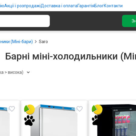
ію
Акції і розпродажі
Доставка і оплата
Гарантія
Блог
Контакти
З
ники (Міні-бари)
Saro
Барні міні-холодильники (Мі