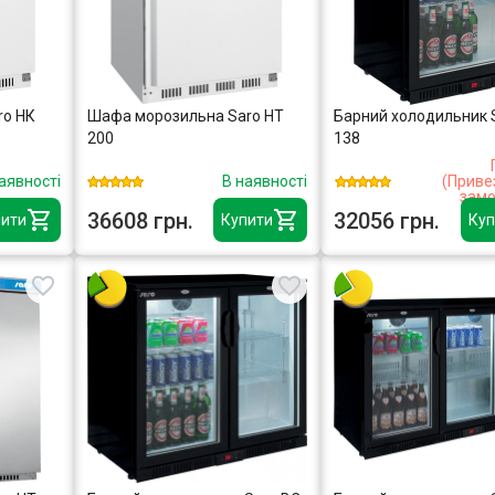
ro НК
Шафа морозильна Saro HT
Барний холодильник 
200
138
аявності
В наявності
(Приве
замо
36608 грн.
32056 грн.
ити
Купити
Куп