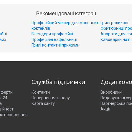
Рекомендовані категорії
Професійний міксер для молочних
Грилі роликові
коктейлів
Фритюрниці про
ійні
Блендери професійні
Апарати для со
вих
Професійні вафельниці
Кавоварки на пі
Грилі контактні прижимні
Служба підтримки
Додатков
 оферти
Контакти
Виробники
ro24
Повернення товару
Подарункові се
а
Карта сайту
Партнерська пр
ійності
Акції
ня повернення