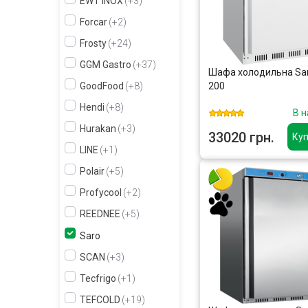
EWT INOX
+3
Forcar
+2
Frosty
+24
GGM Gastro
+37
Шафа холодильна Sa
200
GoodFood
+8
Hendi
+8
В н
Hurakan
+3
33020 грн.
Куп
LINE
+1
Polair
+5
Profycool
+2
REEDNEE
+5
Saro
SCAN
+3
Tecfrigo
+1
TEFCOLD
+19