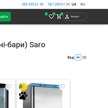
050 335 61 34
067 299 61 34
0
найти
Акаунт
ні-бари) Saro
Вид: