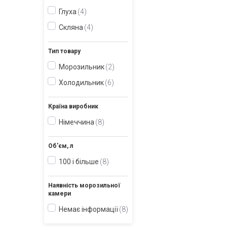
Глуха
4
Скляна
4
Тип товару
Морозильник
2
Холодильник
6
Країна виробник
Німеччина
8
Об'єм, л
100 і більше
8
Наявність морозильної
камери
Немає інформації
8