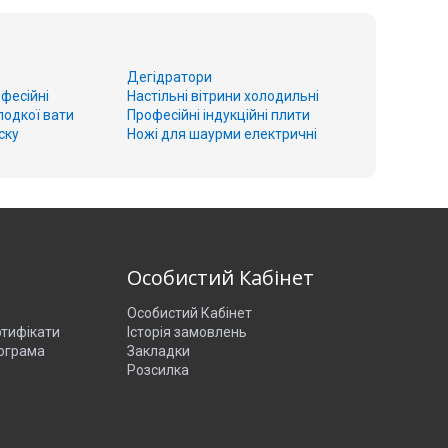
Дегідратори
фесійні
Настільні вітрини холодильні
лодкої вати
Професійні індукційні плити
ску
Ножі для шаурми електричні
о
Особистий Кабінет
Особистий Кабінет
ртифікати
Історія замовлень
ограма
Закладки
Розсилка