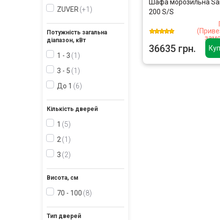
Шафа морозильна Sa
ZUVER
+1
200 S/S
(Приве
Потужність загальна
замо
діапазон, кВт
36635 грн.
Куп
1 - 3
1
3 - 5
1
До 1
6
Кількість дверей
1
5
2
1
3
2
Висота, см
70 - 100
8
Тип дверей