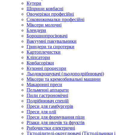
Кутери
Шприци ковбасні
Овочерізки професійні
Соковижималки професійні
Міксери молочні
Блендери
Борошнопросіювачі
Вакуумні пакувальники
Гриндери та сиротерки
Картоплечистки
Кліпсатори
Ковбасорізки
Кухонні процесори
Льодокрошувачі (льодоподрібнювачі)
Міксери та кремозбивальні машини
Макаронні преси
Пельменні аппарати
Пили гастрономічні
Подрібнювач спецій
Преси для гамбургерів
Преси для олії
Преси для формування піци
Різаки для овочів та фруктів
Рибочистки електричні
Тістоділителі-округлювачі (Тістодільники і