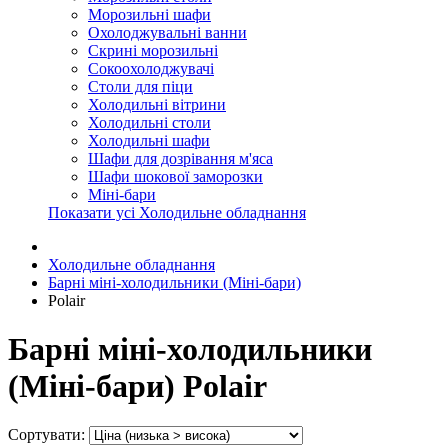
Морозильні шафи
Охолоджувальні ванни
Скрині морозильні
Сокоохолоджувачі
Столи для піци
Холодильні вітрини
Холодильні столи
Холодильні шафи
Шафи для дозрівання м'яса
Шафи шокової заморозки
Міні-бари
Показати усі Холодильне обладнання
Холодильне обладнання
Барні міні-холодильники (Міні-бари)
Polair
Барні міні-холодильники
(Міні-бари) Polair
Сортувати: