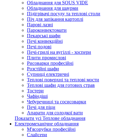
Обладнання для SOUS VIDE
Обладнання для шаурми
Підігрівачі посуду та теплові столи
Піч для запікання картоплі
Парові лазні
Пароконвектомати
Пекарські шафи
Печі конвекційні
Печі подові
Печі-грилі на вугіллі - хоспери
Плити промислові
Рисоварки професійні
Розстійні шафи
Супниці електричні
Теплові поверхні та теплові мости
Теплові шафи для готових страв
Тостери
Чафіндіші
Чебуречниці та сосисоварки
Печі для піци
Апарати для солодкої вати
Показати усі Теплове обладнання
Електромеханічне обладнання
М'ясорубки професійні
Слайсери