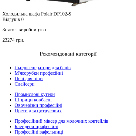
Холодильна шафа Polair DP102-S
Відгуків 0
Знято з виробництва
23274 грн.
Рекомендовані категорії
Льодогенератори для барів
М'ясорубки професійні
Печі для піци
Слайсери
Промислові кутери
Шприци ковбасні
Овочерізки професійні
Преси для цитрусових
Професійний міксер для молочних коктейлів
Блендери професійні
Професійні вафельниці