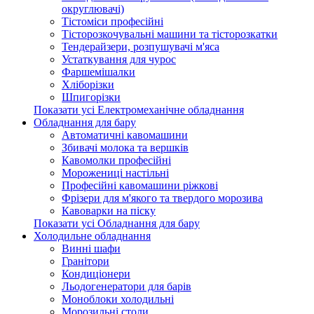
округлювачі)
Тістоміси професійні
Тісторозкочувальні машини та тісторозкатки
Тендерайзери, розпушувачі м'яса
Устаткування для чурос
Фаршемішалки
Хліборізки
Шпигорізки
Показати усі Електромеханічне обладнання
Обладнання для бару
Автоматичні кавомашини
Збивачі молока та вершків
Кавомолки професійні
Морожениці настільні
Професійні кавомашини ріжкові
Фрізери для м'якого та твердого морозива
Кавоварки на піску
Показати усі Обладнання для бару
Холодильне обладнання
Винні шафи
Гранітори
Кондиціонери
Льодогенератори для барів
Моноблоки холодильні
Морозильні столи