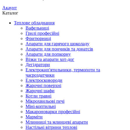
Акаунт
Каталог
Теплове обладнання
Вафельниці
Грилі професійні
Фритюрниці
Апарати для гарячого шоколаду
Апарати для пончиків та донатсів
Апарати для попкорну
Візки та апарати хот-дог
Дегідратори
Електрокип'ятильники, термопоти та
чаєроздатчики
Електросковороди
Жарочні поверхні
Жарочні шафи
Котли травні
Мікрохвильові печі
Міні-коптильні
Макароноварки професійні
Марміти
Млинниці та млинцеві апарати
Настільні вітрини теплові