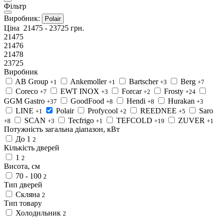
Фільтр
Виробник:
Polair
Ціна
21475
-
23725
грн.
21475
21476
21478
23725
Виробник
AB Group
Ankemoller
Bartscher
Berg
+1
+1
+3
+7
Coreco
EWT INOX
Forcar
Frosty
+7
+3
+2
+24
GGM Gastro
GoodFood
Hendi
Hurakan
+37
+8
+8
+3
LINE
Polair
Profycool
REEDNEE
Saro
+1
+2
+5
SCAN
Tecfrigo
TEFCOLD
ZUVER
+8
+3
+1
+19
+1
Потужність загальна діапазон, кВт
До 1
2
Кількість дверей
1
2
Висота, см
70 - 100
2
Тип дверей
Скляна
2
Тип товару
Холодильник
2