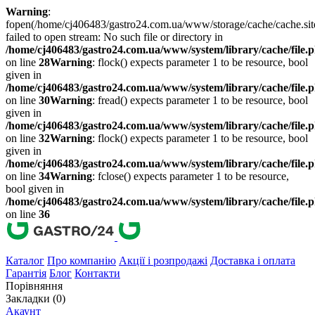
Warning
:
fopen(/home/cj406483/gastro24.com.ua/www/storage/cache/cache.si
failed to open stream: No such file or directory in
/home/cj406483/gastro24.com.ua/www/system/library/cache/file.
on line
28
Warning
: flock() expects parameter 1 to be resource, bool
given in
/home/cj406483/gastro24.com.ua/www/system/library/cache/file.
on line
30
Warning
: fread() expects parameter 1 to be resource, bool
given in
/home/cj406483/gastro24.com.ua/www/system/library/cache/file.
on line
32
Warning
: flock() expects parameter 1 to be resource, bool
given in
/home/cj406483/gastro24.com.ua/www/system/library/cache/file.
on line
34
Warning
: fclose() expects parameter 1 to be resource,
bool given in
/home/cj406483/gastro24.com.ua/www/system/library/cache/file.
on line
36
Каталог
Про компанію
Акції і розпродажі
Доставка і оплата
Гарантія
Блог
Контакти
Порівняння
Закладки (0)
Акаунт