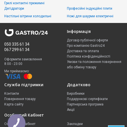
Грилі контактні прижимні
Дегідратори
Професійні індукційні плити
Настільні вітрини холодильні
Ножі для шаурми електричні
Інформація
Договір публічної оферти
050 335 61 34
Про компанію Gastro24
067 299 61 34
Доставка та оплата
Політика конфіденційності
Оформити замовлення
Умови та положення повернення
8:00 - 23:00
або обміну товару
Ми приймаємо:
Служба підтримки
Додатково
Контакти
Виробники
Повернення товару
Подарункові сертифікати
Карта сайту
Партнерська програма
Акції
Особистий Кабінет
Особистий Кабінет
Закладки