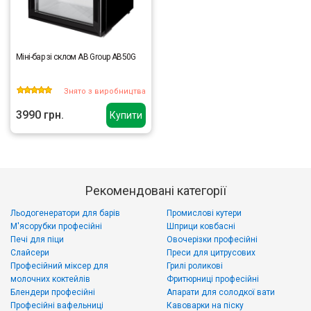
Міні-бар зі склом AB Group AB50G
Знято з виробництва
3990 грн.
Купити
Рекомендовані категорії
Льодогенератори для барів
Промислові кутери
М'ясорубки професійні
Шприци ковбасні
Печі для піци
Овочерізки професійні
Слайсери
Преси для цитрусових
Професійний міксер для
Грилі роликові
молочних коктейлів
Фритюрниці професійні
Блендери професійні
Апарати для солодкої вати
Професійні вафельниці
Кавоварки на піску