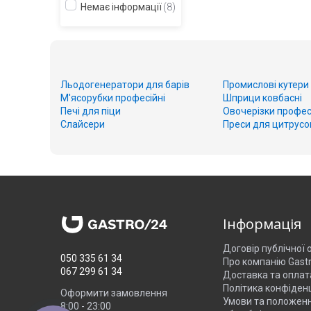
Немає інформації
8
Льодогенератори для барів
Промислові кутери
М'ясорубки професійні
Шприци ковбасні
Печі для піци
Овочерізки профес
Слайсери
Преси для цитрусо
Інформація
Договір публічної
050 335 61 34
Про компанію Gast
067 299 61 34
Доставка та оплат
Політика конфіденц
Оформити замовлення
Умови та положен
8:00 - 23:00