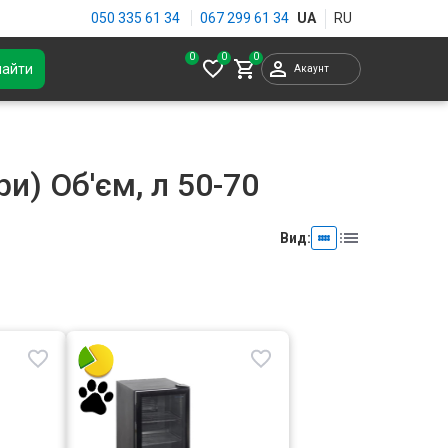
050 335 61 34
067 299 61 34
0
найти
Акаунт
и) Об'єм, л 50-70
Вид: