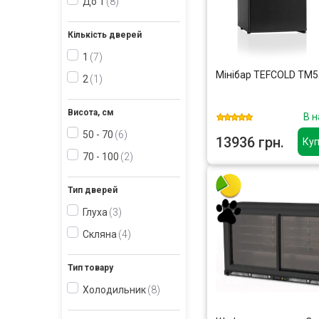
До 1
8
Кількість дверей
1
7
Мінібар TEFCOLD TM5
2
1
Висота, см
В н
50 - 70
6
13936 грн.
Куп
70 - 100
2
Тип дверей
Глуха
3
Скляна
4
Тип товару
Холодильник
8