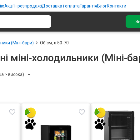
ію
Акції і розпродажі
Доставка і оплата
Гарантія
Блог
Контакти
З
ники (Міні-бари)
Об'єм, л 50-70
ні міні-холодильники (Міні-бар