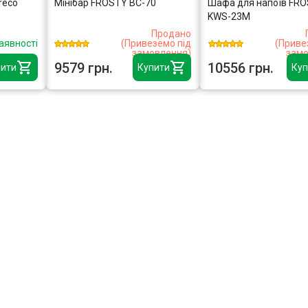
reco
Мінібар FROSTY BC-70
Шафа для напоїв FR
KWS-23M
Продано
аявності
(Привеземо під
(Приве
замовлення)
замо
9579 грн.
10556 грн.
ити
Купити
Куп