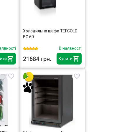
Холодильна шафа TEFCOLD
BC 60
аявності
В наявності
21684 грн.
ити
Купити