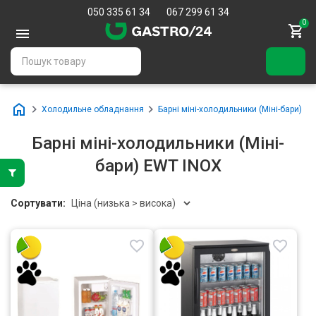
050 335 61 34
067 299 61 34
0
Холодильне обладнання
Барні міні-холодильники (Міні-бари)
Барні міні-холодильники (Міні-
бари) EWT INOX
Сортувати: