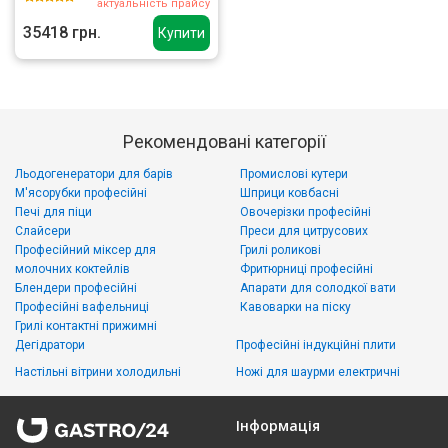
актуальність прайсу
35418 грн.
Купити
Рекомендовані категорії
Льодогенератори для барів
Промислові кутери
М'ясорубки професійні
Шприци ковбасні
Печі для піци
Овочерізки професійні
Слайсери
Преси для цитрусових
Професійний міксер для
Грилі роликові
молочних коктейлів
Фритюрниці професійні
Блендери професійні
Апарати для солодкої вати
Професійні вафельниці
Кавоварки на піску
Грилі контактні прижимні
Дегідратори
Професійні індукційні плити
Настільні вітрини холодильні
Ножі для шаурми електричні
Інформація