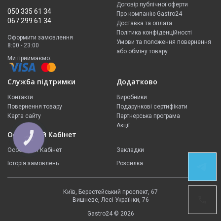
Договір публічної оферти
050 335 61 34
Про компанію Gastro24
067 299 61 34
Доставка та оплата
Політика конфіденційності
Оформити замовлення
Умови та положення повернення
8:00 - 23:00
або обміну товару
Ми приймаємо:
Служба підтримки
Додатково
Контакти
Виробники
Повернення товару
Подарункові сертифікати
Карта сайту
Партнерська програма
Акції
Особистий Кабінет
КНОПКА
ЗВ'ЯЗКУ
Особистий Кабінет
Закладки
Історія замовлень
Розсилка
ЗВ'ЯЗОК У
TELEGRAM
Київ, Берестейський проспект, 67
НАШІ
Вишневе, Лесі Українки, 76
НОМЕРИ
Gastro24 © 2026