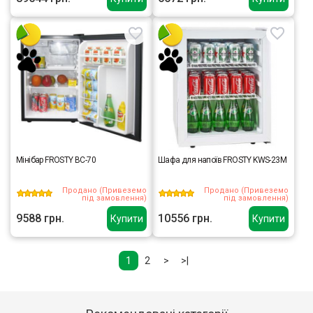
Мінібар FROSTY BC-70
Шафа для напоїв FROSTY KWS-23M
Продано (Привеземо
Продано (Привеземо
під замовлення)
під замовлення)
9588 грн.
10556 грн.
Купити
Купити
1
2
>
>|