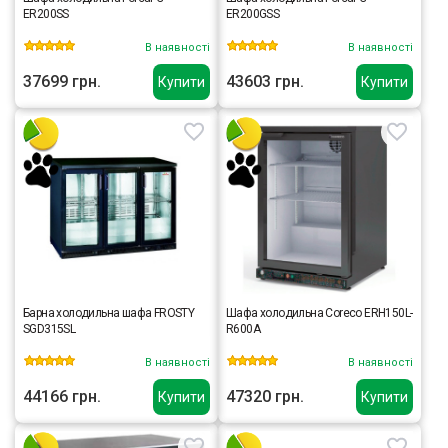
ER200SS
ER200GSS
В наявності
В наявності
37699 грн.
43603 грн.
Купити
Купити
Барна холодильна шафа FROSTY
Шафа холодильна Coreco ERH150L-
SGD315SL
R600A
В наявності
В наявності
44166 грн.
47320 грн.
Купити
Купити