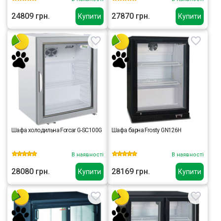
24809 грн.
27870 грн.
Купити
Купити
Шафа холодильна Forcar G-SC100G
Шафа барна Frosty GN126H
В наявності
В наявності
28080 грн.
28169 грн.
Купити
Купити