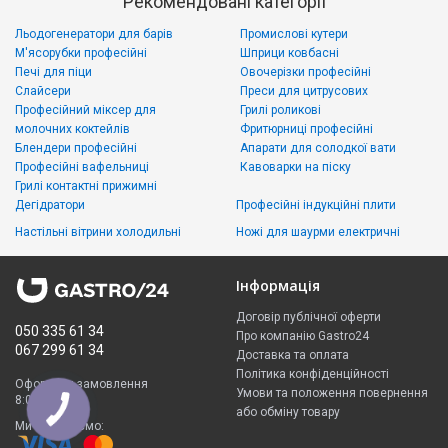
Рекомендовані категорії
Льодогенератори для барів
Промислові кутери
М'ясорубки професійні
Шприци ковбасні
Печі для піци
Овочерізки професійні
Слайсери
Преси для цитрусових
Професійний міксер для
Грилі роликові
молочних коктейлів
Фритюрниці професійні
Блендери професійні
Апарати для солодкої вати
Професійні вафельниці
Кавоварки на піску
Грилі контактні прижимні
Дегідратори
Професійні індукційні плити
Настільні вітрини холодильні
Ножі для шаурми електричні
Інформація
Договір публічної оферти
050 335 61 34
Про компанію Gastro24
067 299 61 34
Доставка та оплата
Політика конфіденційності
Оформити замовлення
Умови та положення повернення
8:00 - 23:00
або обміну товару
Ми приймаємо: