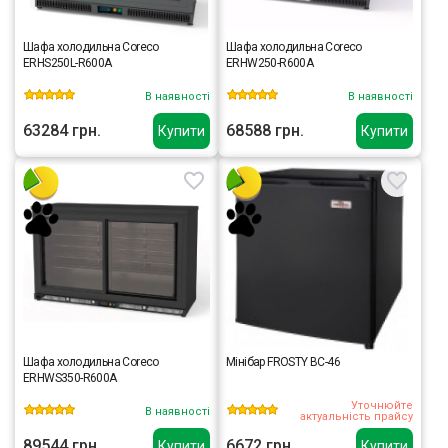
Шафа холодильна Coreco
Шафа холодильна Coreco
ERHS250L-R600A
ERHW250-R600A
В наявності
В наявності
63284 грн.
68588 грн.
Купити
Купити
Шафа холодильна Coreco
Мінібар FROSTY BC-46
ERHWS350-R600A
Уточнюйте
В наявності
актуальність прайсу
89544 грн.
6672 грн.
Купити
Купити