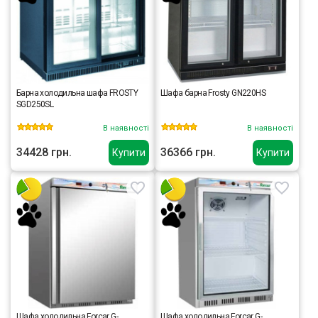
Барна холодильна шафа FROSTY
Шафа барна Frosty GN220HS
SGD250SL
В наявності
В наявності
34428 грн.
36366 грн.
Купити
Купити
Шафа холодильна Forcar G-
Шафа холодильна Forcar G-