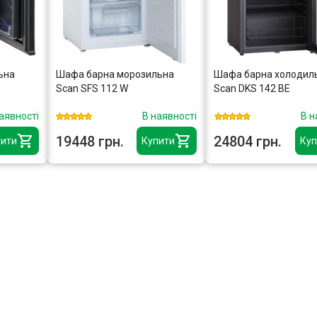
ьна
Шафа барна морозильна
Шафа барна холодил
Scan SFS 112 W
Scan DKS 142 BE
аявності
В наявності
В н
19448 грн.
24804 грн.
ити
Купити
Куп