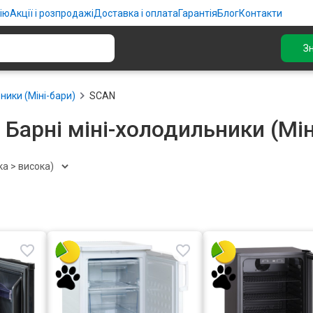
ію
Акції і розпродажі
Доставка і оплата
Гарантія
Блог
Контакти
З
ники (Міні-бари)
SCAN
Барні міні-холодильники (Мі