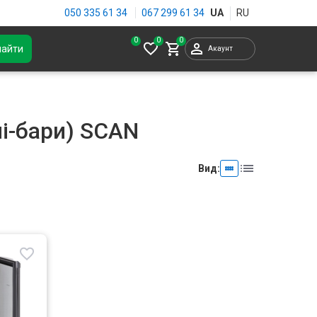
050 335 61 34
067 299 61 34
0
найти
Акаунт
ні-бари) SCAN
Вид: