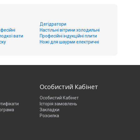
Дегідратори
фесійні
Настільні вітрини холодильні
лодкої вати
Професійні індукційні плити
ску
Ножі для шаурми електричні
о
Особистий Кабінет
Особистий Кабінет
ртифікати
Історія замовлень
ограма
Закладки
Розсилка