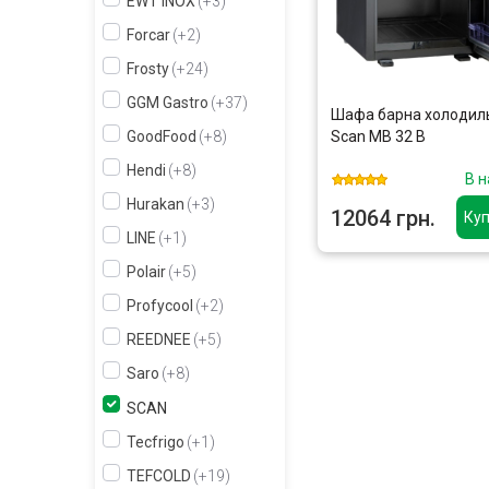
EWT INOX
+3
Forcar
+2
Frosty
+24
GGM Gastro
+37
Шафа барна холодил
Scan MB 32 B
GoodFood
+8
Hendi
+8
В н
Hurakan
+3
12064 грн.
Куп
LINE
+1
Polair
+5
Profycool
+2
REEDNEE
+5
Saro
+8
SCAN
Tecfrigo
+1
TEFCOLD
+19