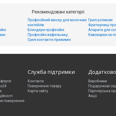
Рекомендовані категорії
Професійний міксер для молочних
Грилі роликові
коктейлів
Фритюрниці про
ійні
Блендери професійні
Апарати для со
вих
Професійні вафельниці
Кавоварки на пі
Грилі контактні прижимні
Служба підтримки
Додатков
 оферти
Контакти
Виробники
ro24
Повернення товару
Подарункові се
а
Карта сайту
Партнерська пр
ійності
Акції
ня повернення