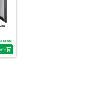
ьна
аявності
ити