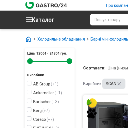
Про компан
Каталог
Холодильне обладнання
Барні міні-холодиль
Ціна
12064
-
24804
грн.
Сортувати:
Виробник
Виробник:
SCAN
AB Group
+1
Ankemoller
+1
Bartscher
+3
Berg
+7
Coreco
+7