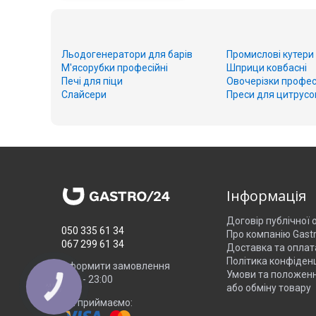
Льодогенератори для барів
Промислові кутери
М'ясорубки професійні
Шприци ковбасні
Печі для піци
Овочерізки профес
Слайсери
Преси для цитрусо
Інформація
Договір публічної
050 335 61 34
Про компанію Gast
067 299 61 34
Доставка та оплат
Політика конфіденц
Оформити замовлення
Умови та положен
8:00 - 23:00
або обміну товару
КНОПКА
ЗВ'ЯЗКУ
Ми приймаємо: