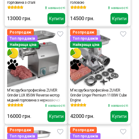
горловина з сталі
головою
В наявності
В наявності
13000 грн.
14500 грн.
Купити
Купити
Розпродаж
Розпродаж
Топ продажів
Топ продажів
Найкраща ціна
Найкраща ціна
М'ясорубка професійна ZUVER
М'ясорубка професійна ZUVER
Grinder LUX 850W Reverse мотор
Grinder Unger Premium 1100W Cube
мідний горловина з нержавіючої
Engine
сталі
В наявності
В наявності
16000 грн.
42000 грн.
Купити
Купити
Розпродаж
Розпродаж
Топ продажів
Топ продажів