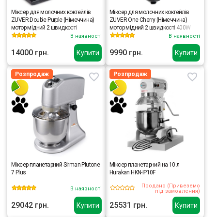
Міксер для молочних коктейлів
Міксер для молочних коктейлів
ZUVER Double Purple (Німеччина)
ZUVER One Cherry (Німеччина)
мотор мідний 2 швидкості
мотор мідний 2 швидкості 400W
(400W+400W)
В наявності
В наявності
14000 грн.
9990 грн.
Купити
Купити
Розпродаж
Розпродаж
Міксер планетарний Sirman Plutone
Міксер планетарний на 10 л
7 Plus
Hurakan HKN-IP10F
Продано (Привеземо
В наявності
під замовлення)
29042 грн.
25531 грн.
Купити
Купити