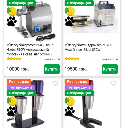
Найкраща ціна
Найкраща ціна
М'ясорубка професійна ZUVER
М'ясорубка-тендерайзер ZUVER
Holder 850W мотор алюміній
Meat Grinder Slicer 850W
горловина з сталі, непостійний
реверс, ручка для перенесення
В наявності
В наявності
10000 грн.
19500 грн.
Купити
Купити
Розпродаж
Розпродаж
Топ продажів
Топ продажів
Найкраща ціна
Найкраща ціна