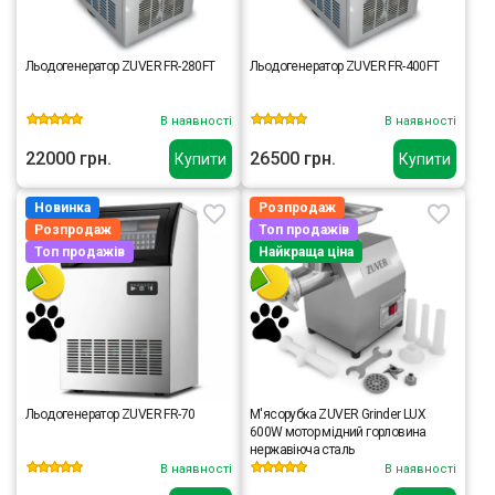
Льодогенератор ZUVER FR-280FT
Льодогенератор ZUVER FR-400FT
В наявності
В наявності
22000 грн.
26500 грн.
Купити
Купити
Новинка
Розпродаж
Розпродаж
Топ продажів
Топ продажів
Найкраща ціна
Льодогенератор ZUVER FR-70
М'ясорубка ZUVER Grinder LUX
600W мотор мідний горловина
нержавіюча сталь
В наявності
В наявності