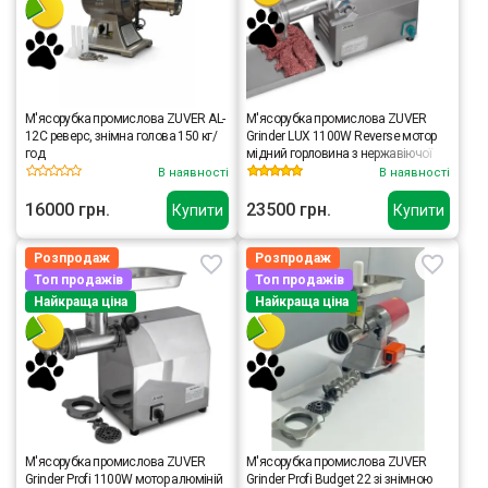
М'ясорубка промислова ZUVER AL-
М'ясорубка промислова ZUVER
12C реверс, знімна голова 150 кг/
Grinder LUX 1100W Reverse мотор
год
мідний горловина з нержавіючої
сталі
В наявності
В наявності
16000 грн.
23500 грн.
Купити
Купити
Розпродаж
Розпродаж
Топ продажів
Топ продажів
Найкраща ціна
Найкраща ціна
М'ясорубка промислова ZUVER
М'ясорубка промислова ZUVER
Grinder Profi 1100W мотор алюміній
Grinder Profi Budget 22 зі знімною