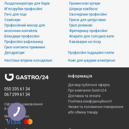
Льодогенератори для барів
Промислові кутери
М'ясорубки професійні
Шприци ковбасні
Печі для піци
Овочерізки професійні
Слайсери
Преси для цитрусових
Професійний міксер для
Грилі роликові
молочних коктейлів
Фритюрниці професійні
Блендери професійні
Апарати для солодкої вати
Професійні вафельниці
Кавоварки на піску
Грилі контактні прижимні
Дегідратори
Професійні індукційні плити
Настільні вітрини холодильні
Ножі для шаурми електричні
Інформація
Договір публічної оферти
050 335 61 34
Про компанію Gastro24
067 299 61 34
Доставка та оплата
Політика конфіденційності
Оформити замовлення
Умови та положення повернення
8:00 - 23:00
або обміну товару
Ми приймаємо: