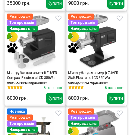
35000 грн.
9000 грн.
Купити
Купити
Розпродаж
Розпродаж
Топ продажів
Топ продажів
Найкраща ціна
Найкраща ціна
М'ясорубка для комерції ZUVER
М'ясорубка для комерції ZUVER
Compact Electronic LCD 350W з
Stalk Electronic LCD 350W з
електронним керуванням
електронним керуванням
В наявності
В наявності
8000 грн.
8000 грн.
Купити
Купити
Новинка
Розпродаж
Розпродаж
Топ продажів
Топ продажів
Найкраща ціна
Найкраща ціна