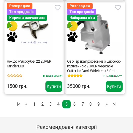
Розпродаж
Розпродаж
Топ продажів
Топ продажів
Корисна запчастина
Найкраща ціна
Ніж до м'ясорубки 22 ZUVER
Овочерізка професійна з широкою
Grinder LUX
горловиною ZUVER Vegetable
Cutter Lid Back Wide Neck 5 Grate
кришка назад, горловина широка,
В наявності
В наявності
двигун мідний
1500 грн.
35000 грн.
Купити
Купити
|<
<
1
2
3
4
5
6
7
8
9
>
>|
Рекомендовані категорії