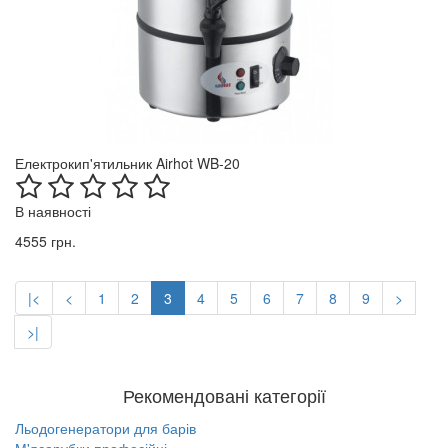
Електрокип'ятильник Airhot WB-20
В наявності
4555 грн.
|<
<
1
2
3
4
5
6
7
8
9
>
>|
Рекомендовані категорії
Льодогенератори для барів