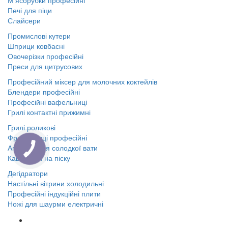
М'ясорубки професійні
Печі для піци
Слайсери
Промислові кутери
Шприци ковбасні
Овочерізки професійні
Преси для цитрусових
Професійний міксер для молочних коктейлів
Блендери професійні
Професійні вафельниці
Грилі контактні прижимні
Грилі роликові
Фритюрниці професійні
Апарати для солодкої вати
Кавоварки на піску
Дегідратори
Настільні вітрини холодильні
Професійні індукційні плити
Ножі для шаурми електричні