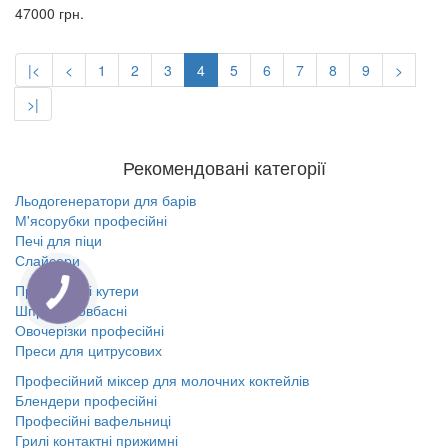
47000 грн.
|<
<
1
2
3
4
5
6
7
8
9
>
>|
Рекомендовані категорії
Льодогенератори для барів
М'ясорубки професійні
Печі для піци
Слайсери
Промислові кутери
Шприци ковбасні
Овочерізки професійні
Преси для цитрусових
Професійний міксер для молочних коктейлів
Блендери професійні
Професійні вафельниці
Грилі контактні прижимні