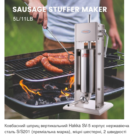
Ковбасний шприц вертикальний Hakka SV-5 корпус нержавіюча
сталь S/S201 (преміальна марка), міцні шестерні, 2 швидкості